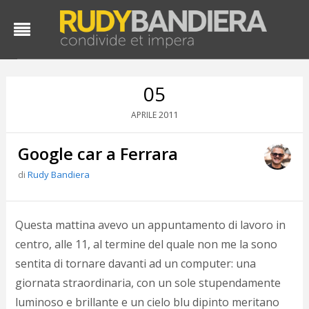
05
2011
APRILE
Google car a Ferrara
di
Rudy Bandiera
D
Questa mattina avevo un appuntamento di lavoro in
d
centro, alle 11, al termine del quale non me la sono
#
sentita di tornare davanti ad un computer: una
s
e
giornata straordinaria, con un sole stupendamente
C
luminoso e brillante e un cielo blu dipinto meritano
f