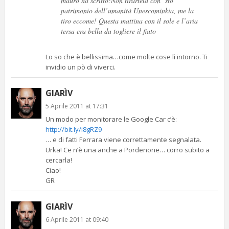
mauro ha scritto:Non tirartela con ‘sto
patrimonio dell’umanità Unescominkia, me la
tiro eccome! Questa mattina con il sole e l’aria
tersa era bella da togliere il fiato
Lo so che è bellissima…come molte cose lì intorno. Ti
invidio un pò di viverci.
GIARÌV
5 Aprile 2011 at 17:31
Un modo per monitorare le Google Car c’è:
http://bit.ly/i8gRZ9
… e di fatti Ferrara viene correttamente segnalata.
Urka! Ce n’è una anche a Pordenone… corro subito a
cercarla!
Ciao!
GR
GIARÌV
6 Aprile 2011 at 09:40