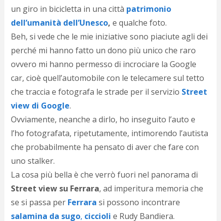
d
un giro in bicicletta in una città
patrimonio
N
dell’umanità dell’Unesco
,
e qualche foto
.
s
Beh, si vede che le mie iniziative sono piaciute agli dei
s
i
perché mi hanno fatto un dono più unico che raro
s
ovvero mi hanno permesso di incrociare la Google
c
i
car, cioè quell’automobile con le telecamere sul tetto
v
che traccia e fotografa le strade per il servizio
Street
r
view di Google
.
d
a
Ovviamente, neanche a dirlo, ho inseguito l’auto e
o
l’ho fotografata, ripetutamente, intimorendo l’autista
c
i
che probabilmente ha pensato di aver che fare con
p
uno stalker.
p
La cosa più bella è che verrò fuori nel panorama di
g
n
Street view su Ferrara
, ad imperitura memoria che
s
se si passa per
Ferrara
si possono incontrare
p
e
salamina da sugo
,
ciccioli
e Rudy Bandiera.