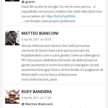
@ giarìv
:
Haia! Mi sa che la Google Car me la sono persa… e
soprattutto non posso credere che nella città dove vivo
sia accaduto ciò:
http://bit.ly/hyDWdo
… noi friulani siam proprio polentoni!
MATTEO BIANCONI
6 Aprile 2011 at 16:56
Alcune indiscrezioni dicono che nella prossima
versione di Street View sarà sponsorizzata da
RudyBandiera.com e sarà gestito come un videogioco
FPS dove puoi addirittura fermarti ad abbracciare la
gente (aumenta lo score lovvotico) e mangiare ciccioli
(aumenta l’energia). Il boss di fine livello è il pagliaccio di
McDonald’s con la faccia di Berlusconi.
Sono indiscrezioni, però.
RUDY BANDIERA
6 Aprile 2011 at 17:00
@ Matteo Bianconi
: