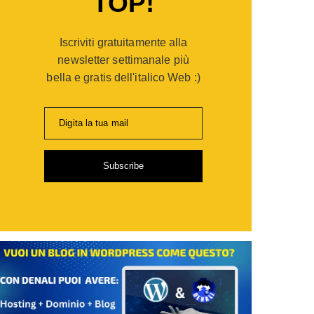
TOP!
er
opaganda:
Iscriviti gratuitamente alla
po
gie
newsletter settimanale più
bella e gratis dell'italico Web :)
ia
Digita la tua mail
i
Subscribe
de
sionisti
are
,
ti