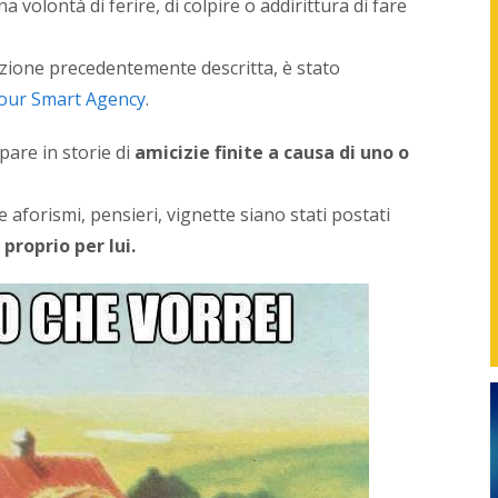
a volontà di ferire, di colpire o addirittura di fare
found
di
NetPr
uazione precedentemente descritta, è stato
svilup
strate
our Smart Agency
.
in
sinerg
pare in storie di
amicizie finite a causa di uno o
con
i
vari
aforismi, pensieri, vignette siano stati postati
repart
proprio per lui.
delle
azien
o
con
i
profes
per
gener
nuovi
servizi
proget
e