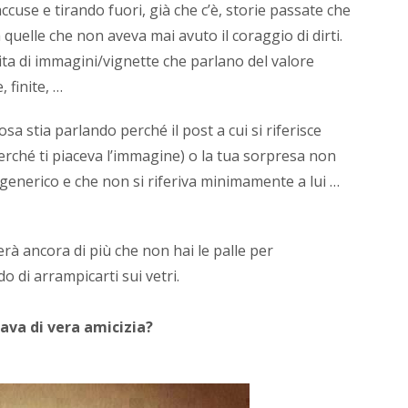
accuse e tirando fuori, già che c’è, storie passate che
alla
pagin
quelle che non aveva mai avuto il coraggio di dirti.
contat
inita di immagini/vignette che parlano del valore
;)
, finite, …
a stia parlando perché il post a cui si riferisce
rché ti piaceva l’immagine) o la tua sorpresa non
generico e che non si riferiva minimamente a lui …
erà ancora di più che non hai le palle per
 di arrampicarti sui vetri.
ava di vera amicizia?