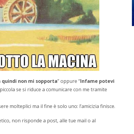
camp
di
comun
online
crean
e
raffo
l’ident
di
brand
o
di
perso
 quindi non mi sopporta
” oppure “
Infame potevi
brandi
piccola se si riduce a comunicare con me tramite
Per
la
mia
re molteplici ma il fine è solo uno: l’amicizia finisce.
biogra
inform
e
etico, non risponde a post, alle tue mail o al
contat
vai...