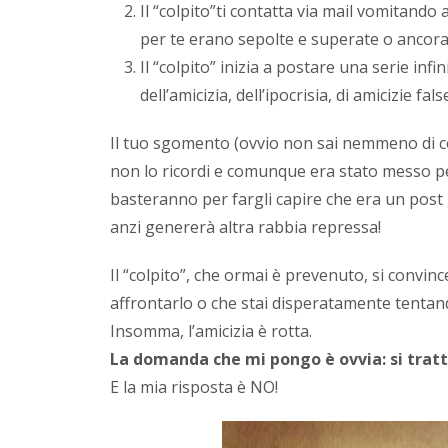
Il “colpito”ti contatta via mail vomitando 
per te erano sepolte e superate o ancora 
Il “colpito” inizia a postare una serie inf
dell’amicizia, dell’ipocrisia, di amicizie false
Il tuo sgomento (ovvio non sai nemmeno di cos
non lo ricordi e comunque era stato messo pe
basteranno per fargli capire che era un post 
anzi genererà altra rabbia repressa!
Il “colpito”, che ormai è prevenuto, si convinc
affrontarlo o che stai disperatamente tentando
Insomma, l’amicizia è rotta.
La domanda che mi pongo è ovvia: si tratt
E la mia risposta è NO!