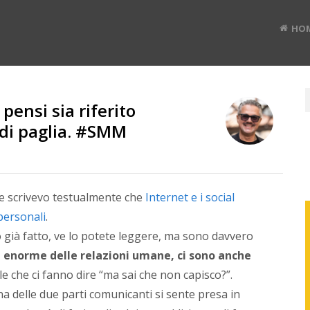
HO
pensi sia riferito
RUD
a di paglia. #SMM
BAN
le scrivevo testualmente che
Internet e i social
personali
.
Divulg
già fatto, ve lo potete leggere, ma sono davvero
digital
 enorme delle relazioni umane, ci sono anche
#TEDx
speak
le che ci fanno dire “ma sai che non capisco?”.
e
na delle due parti comunicanti si sente presa in
Co-