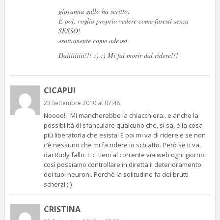
giovanna gallo ha scritto:
E poi, voglio proprio vedere come faresti senza
SESSO!
esattamente come adesso.
Daiiiiiiiii!!! :) :) Mi fai morir dal ridere!!!
CICAPUI
23 Settembre 2010 at 07:48
Noooo!| Mi mancherebbe la chiacchiera.. e anche la
possibilità di sfanculare qualcuno che, si sa, è la cosa
più liberatoria che esista! E poi mi va di ridere e se non
c’è nessuno che mi fa ridere io schiatto. Però se ti va,
dai Rudy fallo. E ci tieni al corrente via web ogni giorno,
così possiamo controllare in diretta il deterioramento
dei tuoi neuroni. Perchè la solitudine fa dei brutti
scherzi ;-)
CRISTINA