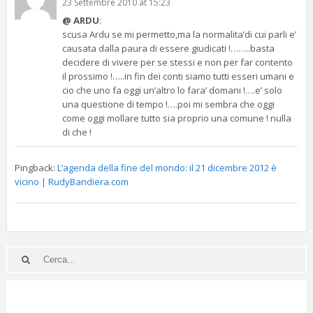
23 Settembre 2010 at 15:23
@ ARDU
:
scusa Ardu se mi permetto,ma la normalita’di cui parli e’
causata dalla paura di essere giudicati !……..basta
decidere di vivere per se stessi e non per far contento
il prossimo !…..in fin dei conti siamo tutti esseri umani e
cio che uno fa oggi un’altro lo fara’ domani !….e’ solo
una questione di tempo !….poi mi sembra che oggi
come oggi mollare tutto sia proprio una comune ! nulla
di che !
Pingback:
L’agenda della fine del mondo: il 21 dicembre 2012 è
vicino | RudyBandiera.com