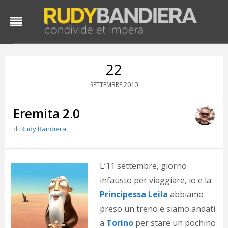
22
2010
SETTEMBRE
Eremita 2.0
di
Rudy Bandiera
D
L’11 settembre, giorno
d
infausto per viaggiare, io e la
#
Principessa Leila
abbiamo
s
e
preso un treno e siamo andati
C
a
Torino
per stare un pochino
f