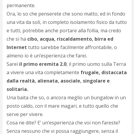
c
permanente.
d
Ora, lo so che penserete che sono matto, ed in fondo
c
o
una vita da soli, in completo isolamento fisico da tutto
c
e tutti, potrebbe anche portare alla follia, ma credo
e
r
che si ha
cibo, acqua, riscaldamento, birra ed
l
Internet
tutto sarebbe facilmente affrontabile, o
d
almeno io è un’esperienza che farei.
b
o
Sarei
il primo eremita 2.0
, il primo uomo sulla Terra
d
a vivere una vita completamente
frugale, distaccata
p
b
dalla realtà, alienata, asociale, singolare e
P
solitaria.
l
Una baita che so, o ancora meglio un bungalow in un
m
b
posto caldo, con il mare magari, e tutto quello che
i
serve per vivere.
e
c
Cosa ne dite? E’ un’esperienza che voi non fareste?
v
Senza nessuno che vi possa raggiungere, senza il
a