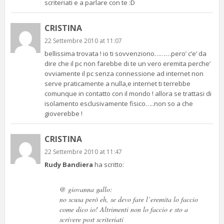
scriteriati e a parlare con te :D
CRISTINA
22 Settembre 2010 at 11:07
bellissima trovata ! io ti sovvenziono………pero’ c’e’ da
dire che il pc non farebbe di te un vero eremita perche’
ovviamente il pc senza connessione ad internet non
serve praticamente a nulla,e internet ti terrebbe
comunque in contatto con il mondo ! allora se trattasi di
isolamento esclusivamente fisico…..non so a che
gioverebbe !
CRISTINA
22 Settembre 2010 at 11:47
Rudy Bandiera
ha scritto:
@ giovanna gallo:
no scusa però eh, se devo fare l’eremita lo faccio
come dico io! Altrimenti non lo faccio e sto a
scrivere post scriteriati