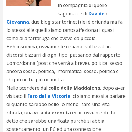
d
in compagnia di quelle
N
sagomacce di
Davide
e
s
Giovanna
, due blog star torinesi (lei è oriunda ma fa
s
i
lo steso) alle quelli siamo tanto affezionati, quasi
s
come alla tartaruga che avevo da piccolo.
c
i
Beh insomma, ovviamente ci siamo sollazzati in
v
discorsi bizzarri di ogni tipo, passando dal rapporto
r
uomo/donna (post che verrà a breve), politica, sesso,
d
a
ancora sesso, politica, informatica, sesso, politica e
o
chi più ne ha più ne metta.
c
i
Nello scendere dal
colle della Maddalena
, dopo aver
p
visitato il
Faro della Vittoria
, ci siamo messi a parlare
p
di quanto sarebbe bello -o meno- fare una vita
g
n
ritirata, una
vita da eremita
ed io ovviamente ho
s
detto che sarebbe una ficata purché si abbia
p
e
sostentamento, un PC ed una connessione