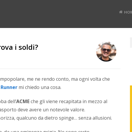
HO
rova i soldi?
RUD
BAN
impopolare, me ne rendo conto, ma ogni volta che
” Runner
mi chiedo una cosa
.
Divulg
ba dell’
ACME
che gli viene recapitata in mezzo al
digital
rasporto deve avere un notevole valore.
#TEDx
speak
orizza, qualcuno da dietro spinge… senza allusioni.
e
Co-
a, da una eminenza grigia. Ne sono certo.