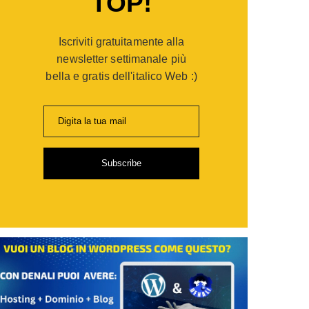
TOP!
er
opaganda:
Iscriviti gratuitamente alla
po
gie
newsletter settimanale più
bella e gratis dell'italico Web :)
ia
Digita la tua mail
i
Subscribe
de
sionisti
are
,
ti