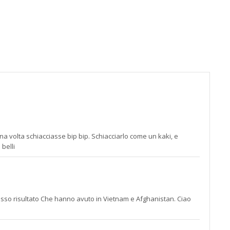
alla
pagin
contat
;)
una volta schiacciasse bip bip. Schiacciarlo come un kaki, e
 belli
stesso risultato Che hanno avuto in Vietnam e Afghanistan. Ciao