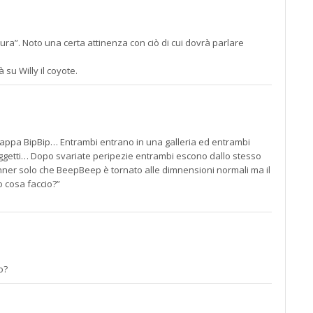
ra”. Noto una certa attinenza con ciò di cui dovrà parlare
su Willy il coyote.
cchiappa BipBip… Entrambi entrano in una galleria ed entrambi
ltri oggetti… Dopo svariate peripezie entrambi escono dallo stesso
unner solo che BeepBeep è tornato alle dimnensioni normali ma il
o cosa faccio?”
o?