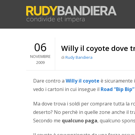
06
Willy il coyote dove t
NOVEMBRE
di
Rudy Bandiera
2009
Dare contro a
Willy il coyote
è sicuramente 
vedo i cartoni in cui insegue il
Road “Bip Bip
Ma dove trova i soldi per comprare tutta la ro
deserto? No perchè in quelle zone anche il t
Secondo me
qualcuno paga
, qualcuno spons
Il coyote è sovvenzionato da una forza oscur