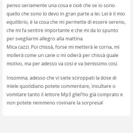
d
penso seriamente una cosa e cioè che se io sono
N
quello che sono lo devo in gran parte
a lei. Lei è il mio
s
equilibrio, è la cosa che mi permette di essere sereno,
s
i
che mi fa sentire importante e che mi da lo spunto
s
per svegliarmi allegro alla mattina.
c
i
Mica cazzi. Poi chissà, forse mi metterà le corna, mi
v
mollerà come un cane o mi odierà per chissà quale
r
motivo, ma per adesso va così e va benissimo così.
d
a
o
Insomma, adesso che vi siete sciroppati la dose di
c
miele quotidiano potete commentare, insultare o
i
p
vomitare tanto il lettore Mp3 gliel’ho già comprato e
p
non potete nemmeno rovinare la sorpresa!
g
n
s
p
e