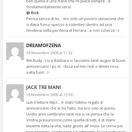
beh quella è una frase che mi piace sempre…e
fondamentalmente vera!
@ Rick
:
Pensa senza di lei… ero solo un povero ubriacone che
si dava fuoco spesso e volentieri dentro ad una
fonderia nella periferia di Ferrara…e non scherzo :-)
DREAMOFZENA
18 Novembre 2009 at 11:32
We Rudy :-) io e Barbara vi facciamo tanti auguri di buon
anniversario ! ps ot : clicca sul mio nick e dimmi cosa
salta fuori :-)
JACK TRE MANI
18 Novembre 2009 at 12:59
uuh il lettore Mp3… è stato l’ultimo regalo d’
anniversario che le ho fatto, ma ero solo al quinto.
Undici anni sembrano tanti ma si se pensa che la
Vostra presunzione,come quella di tutti, è di stare
insieme tutta la vita, siete giusto all’ inizio. Le corna poi
non esistono, esiste però il tradimento. bravo rudy, non