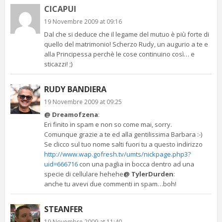
CICAPUI
19 Novembre 2009 at 09:16
Dal che si deduce che il legame del mutuo è più forte di
quello del matrimonio! Scherzo Rudy, un augurio a te e
alla Principessa perchè le cose continuino così… e
sticazzi! ;)
RUDY BANDIERA
19 Novembre 2009 at 09:25
@ Dreamofzena
:
Eri finito in spam e non so come mai, sorry.
Comunque grazie a te ed alla gentilissima Barbara :-)
Se clicco sul tuo nome salti fuori tu a questo indirizzo
http://www.wap.gofresh.tv/umts/nickpage.php3?
uid=666716
con una paglia in bocca dentro ad una
specie di cellulare hehehe
@ TylerDurden
:
anche tu avevi due commenti in spam…boh!
STEANFER
19 Novembre 2009 at 11:40