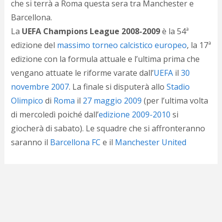
che si terrà a Roma questa sera tra Manchester e
d
N
Barcellona.
s
La
UEFA Champions League 2008-2009
è la 54ª
s
edizione del
massimo torneo calcistico europeo
, la 17ª
i
s
edizione con la formula attuale e l’ultima prima che
c
vengano attuate le riforme varate dall’
UEFA
il
30
i
v
novembre
2007
. La finale si disputerà allo
Stadio
r
Olimpico
di
Roma
il
27 maggio
2009
(per l’ultima volta
d
di mercoledì poiché dall’
edizione 2009-2010
si
a
o
giocherà di sabato). Le squadre che si affronteranno
c
saranno il
Barcellona FC
e il
Manchester United
i
p
p
g
n
s
p
e