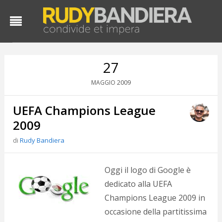
27
2009
MAGGIO
UEFA Champions League
2009
di
Rudy Bandiera
D
d
Oggi il logo di Google è
#
dedicato alla UEFA
s
Champions League 2009 in
e
C
occasione della partitissima
f