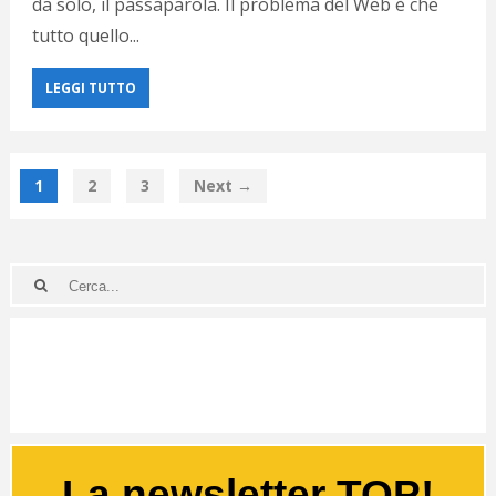
da solo, il passaparola. Il problema del Web è che
tutto quello...
LEGGI TUTTO
1
2
3
Next →
La newsletter TOP!