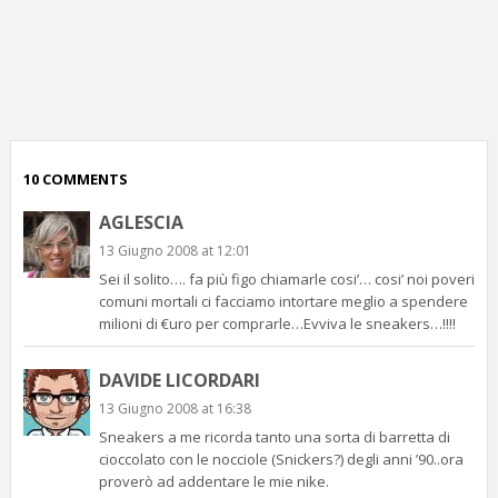
p
c
;)
10 COMMENTS
AGLESCIA
13 Giugno 2008 at 12:01
Sei il solito…. fa più figo chiamarle cosi’… cosi’ noi poveri
comuni mortali ci facciamo intortare meglio a spendere
milioni di €uro per comprarle…Evviva le sneakers…!!!!
DAVIDE LICORDARI
13 Giugno 2008 at 16:38
Sneakers a me ricorda tanto una sorta di barretta di
cioccolato con le nocciole (Snickers?) degli anni ’90..ora
proverò ad addentare le mie nike.