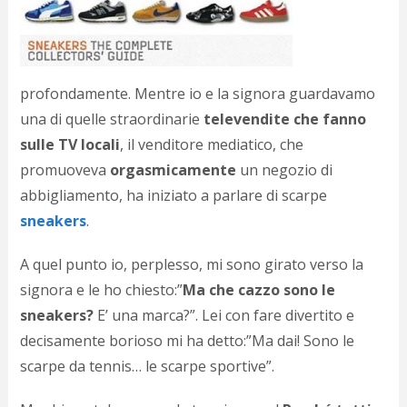
d
N
s
s
i
profondamente. Mentre io e la signora guardavamo
s
una di quelle straordinarie
televendite che fanno
c
i
sulle TV locali
, il venditore mediatico, che
v
promuoveva
orgasmicamente
un negozio di
r
d
abbigliamento, ha iniziato a parlare di scarpe
a
sneakers
.
o
c
A quel punto io, perplesso, mi sono girato verso la
i
p
signora e le ho chiesto:”
Ma che cazzo sono le
p
sneakers?
E’ una marca?”. Lei con fare divertito e
g
n
decisamente borioso mi ha detto:”Ma dai! Sono le
s
scarpe da tennis… le scarpe sportive”.
p
e