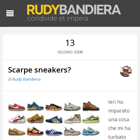
13
2008
GIUGNO
Scarpe sneakers?
di
Rudy Bandiera
D
Ieri ho
d
imparato
#
una cosa
s
e
che mi ha
C
turbato
f