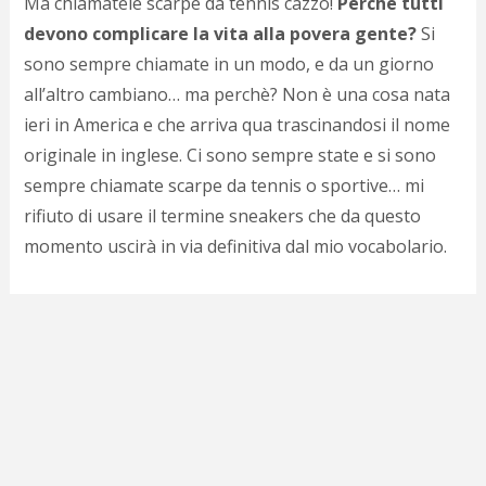
Ma chiamatele scarpe da tennis cazzo!
Perché tutti
c
d
devono complicare la vita alla povera gente?
Si
c
sono sempre chiamate in un modo, e da un giorno
o
c
all’altro cambiano… ma perchè? Non è una cosa nata
e
ieri in America e che arriva qua trascinandosi il nome
r
originale in inglese. Ci sono sempre state e si sono
l
d
sempre chiamate scarpe da tennis o sportive… mi
b
rifiuto di usare il termine sneakers che da questo
o
d
momento uscirà in via definitiva dal mio vocabolario.
p
b
P
l
m
b
i
e
c
v
a