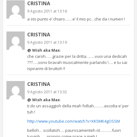
CRISTINA
9 Agosto 2011 at 13:16
a sto punto e’ chiaro…….e’ il mio pc…che da i numeri !
CRISTINA
9 Agosto 2011 at 13:19
@ Wish aka Max
:
che caroh……grazie per la dritta……..vuoi una dedicah
???…..sono bravah musicalmente parlando !…. e tu sai
ispirarmi di bruttoh !!
CRISTINA
9 Agosto 2011 at 13:32
@ Wish aka Max
:
ti do un assaggioh della miah folliah………ascolta e’ per
tuh !
http://www.youtube.com/watch?v=XK5MK4gOSSM
belloh… scollatoh…. paurosamenteh ot………..fuori
luogoh……proprio come piace a meh !