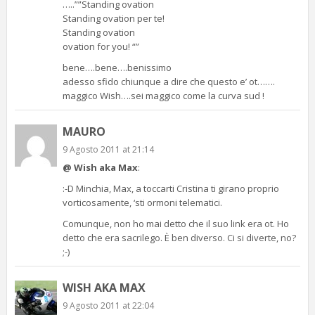
…..””Standing ovation
Standing ovation per te!
Standing ovation
ovation for you! “”
bene….bene….benissimo
adesso sfido chiunque a dire che questo e’ ot…….
maggico Wish….sei maggico come la curva sud !
MAURO
9 Agosto 2011 at 21:14
@ Wish aka Max
:
:-D Minchia, Max, a toccarti Cristina ti girano proprio
vorticosamente, ‘sti ormoni telematici.
Comunque, non ho mai detto che il suo link era ot. Ho
detto che era sacrilego. È ben diverso. Ci si diverte, no?
;-)
WISH AKA MAX
9 Agosto 2011 at 22:04