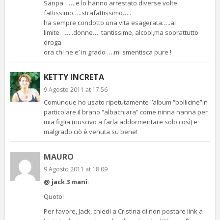
Sanpa…….e lo hanno arrestato diverse volte
fattissimo…..strafattissimo…..
ha sempre condotto una vita esagerata…..al
limite……..donne…. tantissime, alcool,ma soprattutto
droga
ora chi ne e’ in grado ….mi smentisca pure !
KETTY INCRETA
9 Agosto 2011 at 17:56
Comunque ho usato ripetutamente l’album “bollicine”in
particolare il brano “albachiara” come ninna nanna per
mia figlia (riuscivo a farla addormentare solo così) e
malgrado ciò è venuta su bene!
MAURO
9 Agosto 2011 at 18:09
@ jack 3 mani
:
Quoto!
Per favore, Jack, chiedi a Cristina di non postare link a