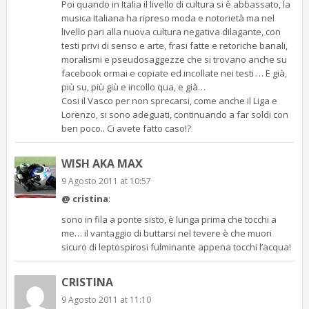
Poi quando in Italia il livello di cultura si è abbassato, la
musica Italiana ha ripreso moda e notorietà ma nel
livello pari alla nuova cultura negativa dilagante, con
testi privi di senso e arte, frasi fatte e retoriche banali,
moralismi e pseudosaggezze che si trovano anche su
facebook ormai e copiate ed incollate nei testi … E già,
più su, più giù e incollo qua, e già…
Cosi il Vasco per non sprecarsi, come anche il Liga e
Lorenzo, si sono adeguati, continuando a far soldi con
ben poco.. Ci avete fatto caso!?
WISH AKA MAX
9 Agosto 2011 at 10:57
@ cristina
:
sono in fila a ponte sisto, è lunga prima che tocchi a
me… il vantaggio di buttarsi nel tevere è che muori
sicuro di leptospirosi fulminante appena tocchi l’acqua!
CRISTINA
9 Agosto 2011 at 11:10