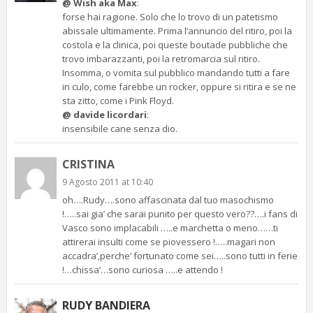
@ Wish aka Max
:
forse hai ragione. Solo che lo trovo di un patetismo
abissale ultimamente. Prima l’annuncio del ritiro, poi la
costola e la clinica, poi queste boutade pubbliche che
trovo imbarazzanti, poi la retromarcia sul ritiro.
Insomma, o vomita sul pubblico mandando tutti a fare
in culo, come farebbe un rocker, oppure si ritira e se ne
sta zitto, come i Pink Floyd.
@ davide licordari
:
insensibile cane senza dio.
CRISTINA
9 Agosto 2011 at 10:40
oh….Rudy….sono affascinata dal tuo masochismo
!…..sai gia’ che sarai punito per questo vero??….i fans di
Vasco sono implacabili …..e marchetta o meno……ti
attirerai insulti come se piovessero !…..magari non
accadra’,perche’ fortunato come sei…..sono tutti in ferie
!…chissa’…sono curiosa …..e attendo !
RUDY BANDIERA