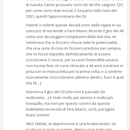
di nascita, l’anno prossimo sono 60. 60 che valgono 120,
per come sono stati vissuti. E lui parla nella nota del
2001, quindi l’approssimarsi dei 50.
Volenti o nolenti queste decadi sono delle tappe in cui
ciascuno di noi tende a fare bilanci. Ricordo il giro dei 40
come uno dei peggiori compleanni della mia vita, mi
sembrava che si fossero chiuse tutte le potenzialità,
che una serie di cose mi fossero precluse per sempre,
che mi fosse impedito definitivamente di essere
ccccciòvane. E invece, per la serie l’imbecillità umana
non ha mai fine, mi sono ritrovato a 44 anni a entrare in
pista con la motocicletta per la prima volta, e a sentirmi
nuovamente ccccccciòvane (almeno dentro, fuori è quel
che l’è…).
Viceversa il giro dei 50 (che non è passato da
moltissimo…) è stato molto più sereno e molto più
tranquillo, ma non per questo scevro da questa
maledetta necessità di fare bilanci, conti, paragoni,
tirare somme.
Altro fattote, la depressione è una brutta bestia. Se
qualcuno ti aiuta a uscirne, gliene sarai grato per