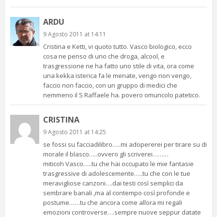
ARDU
9 Agosto 2011 at 14:11
Cristina e Ketti, vi quoto tutto. Vasco biologico, ecco
cosa ne penso di uno che droga, alcool, e
trasgressione ne ha fatto uno stile di vita, ora come
una kekka isterica fa le menate, vengo non vengo,
faccio non faccio, con un gruppo di medici che
nemmeno il S Raffaele ha. povero omuncolo patetico.
CRISTINA
9 Agosto 2011 at 14:25
se fossi su facciadilibro…..mi adopererei per tirare su di
morale il blasco…..ovvero gli scriverei………
miticoh Vasco…..tu che hai occupato le mie fantasie
trasgressive di adolescemente…..tu che con le tue
meravigliose canzoni….dai testi così semplici da
sembrare banali ,ma al contempo così profonde e
postume……tu che ancora come allora mi regali
emozioni controverse….sempre nuove seppur datate