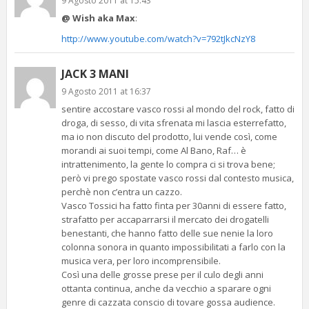
9 Agosto 2011 at 15:43
@ Wish aka Max
:
http://www.youtube.com/watch?v=792tJkcNzY8
JACK 3 MANI
9 Agosto 2011 at 16:37
sentire accostare vasco rossi al mondo del rock, fatto di
droga, di sesso, di vita sfrenata mi lascia esterrefatto,
ma io non discuto del prodotto, lui vende così, come
morandi ai suoi tempi, come Al Bano, Raf… è
intrattenimento, la gente lo compra ci si trova bene;
però vi prego spostate vasco rossi dal contesto musica,
perchè non c’entra un cazzo.
Vasco Tossici ha fatto finta per 30anni di essere fatto,
strafatto per accaparrarsi il mercato dei drogatelli
benestanti, che hanno fatto delle sue nenie la loro
colonna sonora in quanto impossibilitati a farlo con la
musica vera, per loro incomprensibile.
Così una delle grosse prese per il culo degli anni
ottanta continua, anche da vecchio a sparare ogni
genre di cazzata conscio di tovare gossa audience.