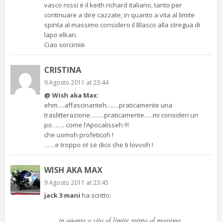
vasco rossi è il keith richard italiano, tanto per
continuare a dire cazzate; in quanto a vita al limite
spinta al massimo considero il Blasco alla stregua di
lapo elkan.
Ciao sorciniiiii
CRISTINA
9 Agosto 2011 at 23:44
@ Wish aka Max
:
ehm….affascinanteh…….praticamente una
traslitterazione……..praticamente…..mi consideri un
po……. come l’Apocalisseh !!!
che uomoh profeticoh !
……e troppo ot se dico che ti lovvoh !
WISH AKA MAX
9 Agosto 2011 at 23:45
jack 3 mani
ha scritto:
in quanto a vita al limite spinta al massimo