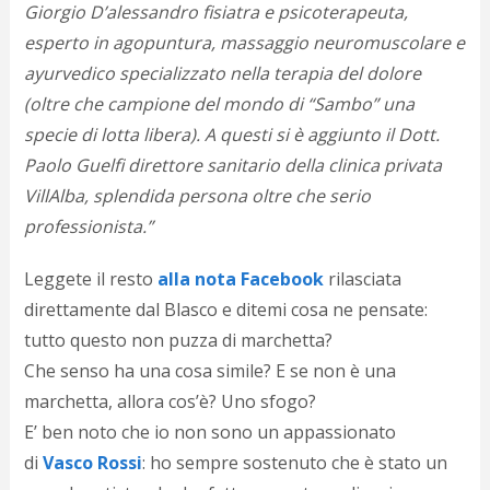
c
Giorgio D’alessandro fisiatra e psicoterapeuta,
d
esperto in agopuntura, massaggio neuromuscolare e
c
o
ayurvedico specializzato nella terapia del dolore
c
(oltre che campione del mondo di “Sambo” una
e
specie di lotta libera). A questi si è aggiunto il Dott.
r
l
Paolo Guelfi direttore sanitario della clinica privata
d
VillAlba, splendida persona oltre che serio
b
o
professionista.”
d
p
Leggete il resto
alla nota Facebook
rilasciata
b
direttamente dal Blasco e ditemi cosa ne pensate:
P
l
tutto questo non puzza di marchetta?
m
Che senso ha una cosa simile? E se non è una
b
i
marchetta, allora cos’è? Uno sfogo?
e
E’ ben noto che io non sono un appassionato
c
di
Vasco Rossi
: ho sempre sostenuto che è stato un
v
a