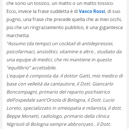
che sono un tossico, un matto o un matto tossico.
d
N
Ecco, invece la frase suddetta è di
Vasco Rossi
, di suo
s
pugno, una frase che precede quella che ai miei occhi,
s
i
più che un ringraziamento pubblico, è una gigantesca
s
marchetta
:
c
“Assumo (da tempo) un cocktail di antidepressivi,
i
v
psicofarmaci, ansiolitici, vitamine e altro , studiato da
r
una equipe di medici, che mi mantiene in questo
d
a
“equilibrio” accettabile.
o
L’equipe è composta da: il dottor Gatti, mio medico di
c
base con velleità da cantautore, il Dott. Giancarlo
i
p
Boncompagni, primario del reparto psichiatrico
p
dell’ospedale sant’Orsola di Bologna, il Dott. Lucio
g
n
Loreto, specializzato in omeopatia e milanista, il dott.
s
Beppe Monetti, radiologo, primario della clinica
p
Nigrisoli di Bologna sempre abbronzato , il Dott.
e