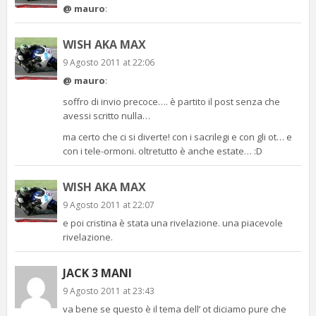
@ mauro
:
WISH AKA MAX
9 Agosto 2011 at 22:06
@ mauro
:
soffro di invio precoce…. è partito il post senza che
avessi scritto nulla…
ma certo che ci si diverte! con i sacrilegi e con gli ot… e
con i tele-ormoni. oltretutto è anche estate… :D
WISH AKA MAX
9 Agosto 2011 at 22:07
e poi cristina è stata una rivelazione. una piacevole
rivelazione.
JACK 3 MANI
9 Agosto 2011 at 23:43
va bene se questo è il tema dell’ ot diciamo pure che