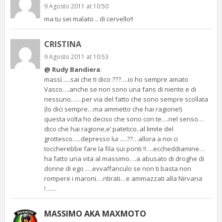
9 Agosto 2011 at 10:50
ma tu sei malato .. di cervello!!
CRISTINA
9 Agosto 2011 at 10:53
@ Rudy Bandiera
:
massì…..sai che ti dico ???….io ho sempre amato
Vasco….anche se non sono una fans di niente e di
nessuno……per via del fatto che sono sempre scollata
(lo dici sempre…ma ammetto che hai ragione!)
questa volta ho deciso che sono con te….nel senso…
dico che hai ragione,e’ patetico..al limite del
grottesco…..depresso lui ….??…allora a noi ci
toccherebbe fare la fila sui ponti !!….eccheddiamine…
ha fatto una vita al massimo….a abusato di droghe di
donne di ego ….evvaffanculo se non ti basta non
rompere i maroni….ritirati…e ammazzati alla Nirvana
!……
MASSIMO AKA MAXMOTO