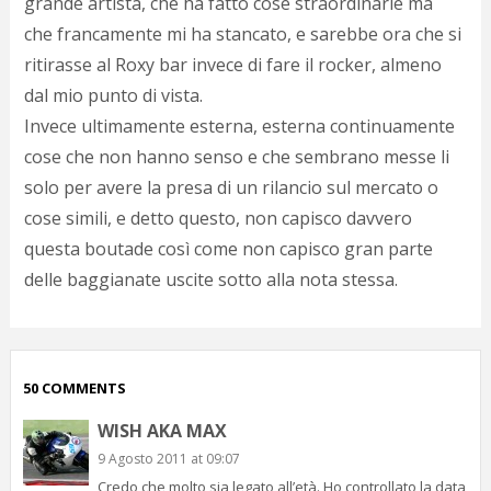
grande artista, che ha fatto cose straordinarie ma
p
che francamente mi ha stancato, e sarebbe ora che si
c
;)
ritirasse al Roxy bar invece di fare il rocker, almeno
dal mio punto di vista.
Invece ultimamente esterna, esterna continuamente
cose che non hanno senso e che sembrano messe li
solo per avere la presa di un rilancio sul mercato o
cose simili, e detto questo, non capisco davvero
questa boutade così come non capisco gran parte
delle baggianate uscite sotto alla nota stessa.
50 COMMENTS
WISH AKA MAX
9 Agosto 2011 at 09:07
Credo che molto sia legato all’età. Ho controllato la data