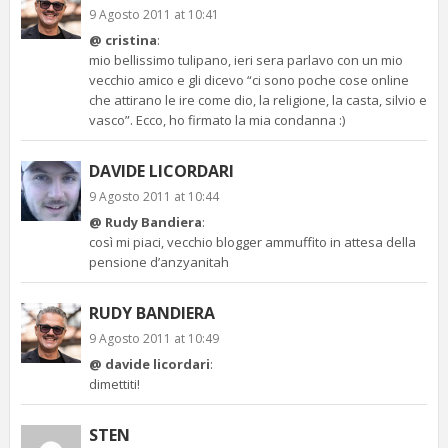
9 Agosto 2011 at 10:41
@ cristina
:
mio bellissimo tulipano, ieri sera parlavo con un mio
vecchio amico e gli dicevo “ci sono poche cose online
che attirano le ire come dio, la religione, la casta, silvio e
vasco”. Ecco, ho firmato la mia condanna :)
DAVIDE LICORDARI
9 Agosto 2011 at 10:44
@ Rudy Bandiera
:
così mi piaci, vecchio blogger ammuffito in attesa della
pensione d’anzyanitah
RUDY BANDIERA
9 Agosto 2011 at 10:49
@ davide licordari
:
dimettiti!
STEN