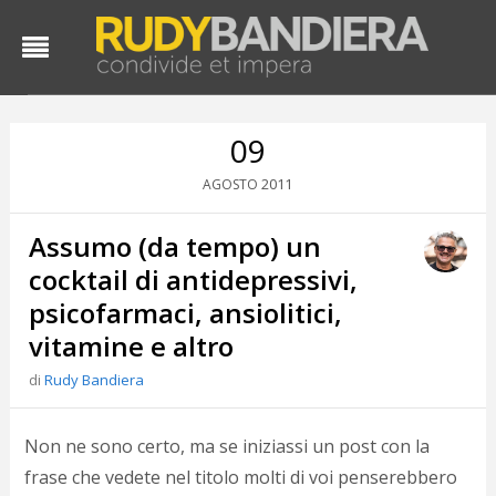
09
2011
AGOSTO
Assumo (da tempo) un
cocktail di antidepressivi,
psicofarmaci, ansiolitici,
vitamine e altro
D
d
di
Rudy Bandiera
#
s
e
Non ne sono certo, ma se iniziassi un post con la
C
frase che vedete nel titolo molti di voi penserebbero
f