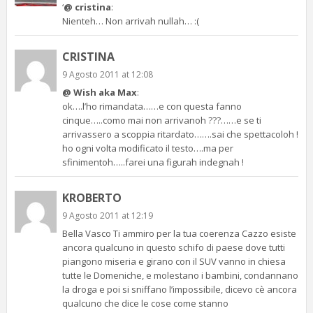
‘
@ cristina
:
Nienteh… Non arrivah nullah… :(
CRISTINA
9 Agosto 2011 at 12:08
@ Wish aka Max
:
ok….l’ho rimandata……e con questa fanno
cinque…..como mai non arrivanoh ???……e se ti
arrivassero a scoppia ritardato…….sai che spettacoloh !
ho ogni volta modificato il testo….ma per
sfinimentoh…..farei una figurah indegnah !
KROBERTO
9 Agosto 2011 at 12:19
Bella Vasco Ti ammiro per la tua coerenza Cazzo esiste
ancora qualcuno in questo schifo di paese dove tutti
piangono miseria e girano con il SUV vanno in chiesa
tutte le Domeniche, e molestano i bambini, condannano
la droga e poi si sniffano l’impossibile, dicevo cè ancora
qualcuno che dice le cose come stanno