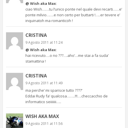
@ Wish aka Max
:
ciao Wish…….tu l’unico ponte nel quale devi recarti……e’
ponte milvio…….e non certo per buttarti !…..er tevere e’
inquinatoh ma romanticoh !
CRISTINA
9 Agosto 2011 at 11:24
@ Wish aka Max
:
hai ricevuto….o no ???….aho’…me stai a fa suda’
stamattina !
CRISTINA
9 Agosto 2011 at 11:49
ma perche’ mi sparisce tutto ????’
Eddai Rudy fa’ qualcosa……..!!!….checcacchio de
informatico seiiiiiii…..
WISH AKA MAX
9 Agosto 2011 at 11:56