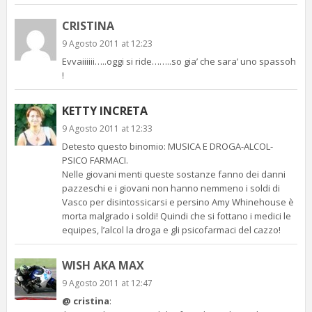
CRISTINA
9 Agosto 2011 at 12:23
Evvaiiiiii…..oggi si ride……..so gia’ che sara’ uno spassoh
!
KETTY INCRETA
9 Agosto 2011 at 12:33
Detesto questo binomio: MUSICA E DROGA-ALCOL-
PSICO FARMACI.
Nelle giovani menti queste sostanze fanno dei danni
pazzeschi e i giovani non hanno nemmeno i soldi di
Vasco per disintossicarsi e persino Amy Whinehouse è
morta malgrado i soldi! Quindi che si fottano i medici le
equipes, l’alcol la droga e gli psicofarmaci del cazzo!
WISH AKA MAX
9 Agosto 2011 at 12:47
@ cristina
: