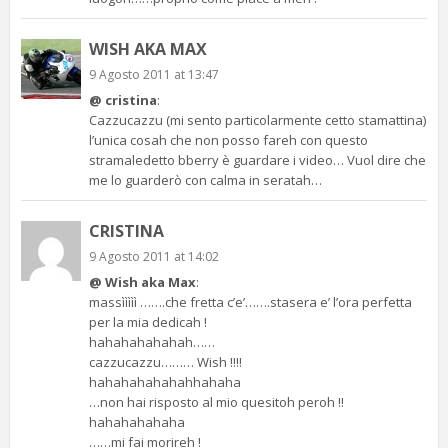
WISH AKA MAX
9 Agosto 2011 at 13:47
@ cristina
:
Cazzucazzu (mi sento particolarmente cetto stamattina)
l’unica cosah che non posso fareh con questo
stramaledetto bberry è guardare i video… Vuol dire che
me lo guarderò con calma in seratah…
CRISTINA
9 Agosto 2011 at 14:02
@ Wish aka Max
:
massììììì …….che fretta c’e’…….stasera e’ l’ora perfetta
per la mia dedicah !
hahahahahahah……
cazzucazzu……… Wish !!!!
hahahahahahahhahaha
…non hai risposto al mio quesitoh peroh !!
hahahahahaha
……mi fai morireh !