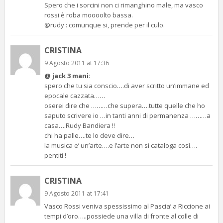
Spero che i sorcini non ci rimanghino male, ma vasco
rossi è roba moooolto bassa.
@rudy : comunque si, prende per il culo.
CRISTINA
9 Agosto 2011 at 17:36
@ jack 3 mani
:
spero che tu sia conscio….di aver scritto un’immane ed
epocale cazzata……
oserei dire che ………che supera….tutte quelle che ho
saputo scrivere io …in tanti anni di permanenza ………a
casa….Rudy Bandiera !!
chi ha palle….te lo deve dire…
la musica e’ un’arte….e l’arte non si cataloga così….
pentiti !
CRISTINA
9 Agosto 2011 at 17:41
Vasco Rossi veniva spessissimo al Pascia’ a Riccione ai
tempi d’oro…..possiede una villa di fronte al colle di