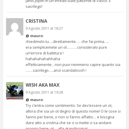
Janis Joplin in un thread sulle paturnie di Vasco. È
sacrilego!
CRISTINA
9 Agosto 2011 at 18:27
@ mauro
:
chiedimelo tu….direttamente….. che fai prima…..
era semplicemete un ot……….consideralo pure
un’errore di battitura !
hahahahahahhaha
effettivamente…non puoi nemmeno capire quanto sia
…….sacrilego…..anzi scandalosoh !
WISH AKA MAX
9 Agosto 2011 at 19:28
@ mauro
:
Try c’entra come sentimento. Se dev’essere un ot,
allora che sia un ot degno di questo nome! O le cose si
fanno per bene, o non si fanno affatto… e bisogna
dare atto a cristina che se ci si mette ci sa andare
proprio bene, ot… alla grandissima!