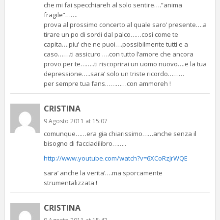
che mi fai specchiareh al solo sentire….”anima
fragile”…….
prova al prossimo concerto al quale saro’ presente….a
tirare un po di sordi dal palco……così come te
capita….piu’ che ne puoi….possibilmente tutti e a
caso…….ti assicuro ….con tutto l’amore che ancora
provo per te……..ti riscoprirai un uomo nuovo….e la tua
depressione…..sara’ solo un triste ricordo………
per sempre tua fans…………con ammoreh !
CRISTINA
9 Agosto 2011 at 15:07
comunque……era gia chiarissimo……anche senza il
bisogno di facciadilibro……..
http://www.youtube.com/watch?v=6XCoRzJrWQE
sara’ anche la verita’….ma sporcamente
strumentalizzata !
CRISTINA