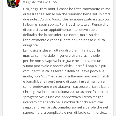
9 Agosto 2011 at 10:56
Ora, negli ultimi anni, il Vasco ha fatto canzonette colme
di frasi senza senso ma che suonano bene sul un riff di
due note.. L’ultimo Vasco che ho apprezzato è stato con
l’album gli spari sopra.. Poi, il declino totale.. Penso che
di base ci sia un appiattimento intellettivo suo e
dell’Italia che lo considera un Poeta, ma si sa che
l’appiattimento è conseguente ad una bassa cultura
dilagante.
La musica inglese fruttava di più anni fa, il pop, la
musica commerciale in genere straniera, ma solo
perchè non si sapeva la lingua e ne sentivamo un
suono piacevole e orecchiabile. Perchè il pop o la più
comune “musica leggera” in Italia risultava poco alla
moda, non “cool”, ed i testi risultavano non orecchiabili
e banali, banali però meno di quelli inglesi ma non si
comprendevano e ciò aiutava il successo di tante band.
Chi seguiva la musica italiana 20, 30, 40 anni fa, era un
“progressive” o uno che apprezzava il testo magari
ricercato rimanendo nella nicchia di pochi eletti che
seguivano veri artisti, completi sia nelle parole che nel
suono, ma era complicata e non di facile commercio…