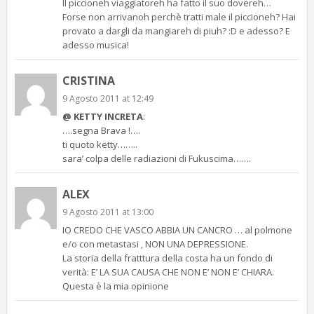
Il piccioneh viaggiatoreh ha fatto il suo dovereh…
Forse non arrivanoh perchè tratti male il piccioneh? Hai
provato a dargli da mangiareh di piuh? :D e adesso? E
adesso musica!
CRISTINA
9 Agosto 2011 at 12:49
@ KETTY INCRETA
:
….segna Brava !….
ti quoto ketty……..
sara’ colpa delle radiazioni di Fukuscima…….
ALEX
9 Agosto 2011 at 13:00
IO CREDO CHE VASCO ABBIA UN CANCRO … al polmone
e/o con metastasi , NON UNA DEPRESSIONE.
La storia della fratttura della costa ha un fondo di
verità: E’ LA SUA CAUSA CHE NON E’ NON E’ CHIARA.
Questa è la mia opinione