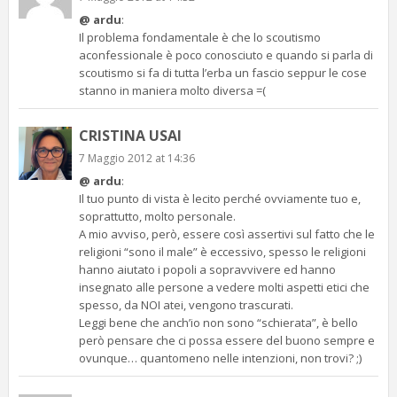
@ ardu
:
Il problema fondamentale è che lo scoutismo
aconfessionale è poco conosciuto e quando si parla di
scoutismo si fa di tutta l’erba un fascio seppur le cose
stanno in maniera molto diversa =(
CRISTINA USAI
7 Maggio 2012 at 14:36
@ ardu
:
Il tuo punto di vista è lecito perché ovviamente tuo e,
soprattutto, molto personale.
A mio avviso, però, essere così assertivi sul fatto che le
religioni “sono il male” è eccessivo, spesso le religioni
hanno aiutato i popoli a sopravvivere ed hanno
insegnato alle persone a vedere molti aspetti etici che
spesso, da NOI atei, vengono trascurati.
Leggi bene che anch’io non sono “schierata”, è bello
però pensare che ci possa essere del buono sempre e
ovunque… quantomeno nelle intenzioni, non trovi? ;)