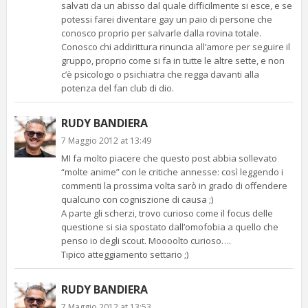
salvati da un abisso dal quale difficilmente si esce, e se
potessi farei diventare gay un paio di persone che
conosco proprio per salvarle dalla rovina totale.
Conosco chi addirittura rinuncia all’amore per seguire il
gruppo, proprio come si fa in tutte le altre sette, e non
c’è psicologo o psichiatra che regga davanti alla
potenza del fan club di dio.
RUDY BANDIERA
7 Maggio 2012 at 13:49
MI fa molto piacere che questo post abbia sollevato
“molte anime” con le critiche annesse: così leggendo i
commenti la prossima volta sarò in grado di offendere
qualcuno con cogniszione di causa ;)
A parte gli scherzi, trovo curioso come il focus delle
questione si sia spostato dall’omofobia a quello che
penso io degli scout. Moooolto curioso….
Tipico atteggiamento settario ;)
RUDY BANDIERA
7 Maggio 2012 at 13:53