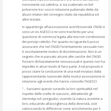
nonostante sia cattolica, si sia scatenato un bel
polverone tra i soci in relazione puttanate dette da
alcuni relatori del convegno citato da repubblica ed
altre testate.
Io appartengo all’associazione aconfessionale CNGEI e
sono un ex AGESCI e mi sono trasferito per una
questione di coerenza legata alla mia non condivisione
dei principi cattolici. Per quanto mi riguarda ti posso
assicurare che nel CNGEI l’orientamento sessuale non
è assolutamente motivo di discriminazione. Non è un
segreto che in passato alcune alte cariche del CNGEI
fossero dichiaratamente omosessuali e questo non ha
impedito in alcun modo di farvi parte. A tal proposito ti
posso citare la conclusione di una mail inviataci dalla
rappresentante nazionale della nostra associazione in
relazione agli eventi che hanno coinvolto l’AGESCI:
“… Facciamo questo curando la loro spiritualità nel
rispetto delle scelte di ciascuno, abbattendo gli
stereotipi ed i pregiudizi, vivendo la natura assieme a
loro, educando all’accoglienza della diversità, cioè
valorizzando le differenze come arricchimento per il