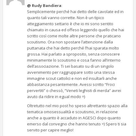
@ Rudy Bandiera
:
Semplicemente perché hai detto delle cavolate ed in
quanto tali vanno corrette. Non è un tipico
atteggiamento settario è che io mi sono sentito
chiamato in causa ed offeso leggendo quello che hai
scritto così come molte altre persone che praticano
scoutismo. Ora non spostare l’attenzione dalla
puttanata che hai detto perché l’hai sparata molto
grossa. Hai parlato a sproposito, senza conoscere
minimamente lo scoutismo e cosa fanno all’interno
dell’associazione. Ti sei basato su di un singolo
avvenimento per raggruppare sotto una stessa
immagine scout cattolici e non ed insultarli anche
abbastanza pesantemente. Avessi scritto “Froci
pervertiti” o chessò, “Veneti leghisti di merda” avrei
avuto da ridire in egual modo =)
Oltretutto nel mio post ho speso altrettanto spazio alla
tematica omosessualità e scoutismo, in relazione
anche a quanto è accaduto in AGESCI dopo quanto
emerso dal convegno che hanno tenuto =) Spero ti sia
servito per capire meglio!