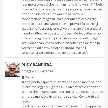
(per me grottesco) che non ammette la “diversità””, beh,
questa l’hai sparata grossa, ma proprio grossa, perchè
non sono niente di tutto questo (a parte la
connotazione religiosa, ma è per questo che esiste
anche lo scautismo laico). Ne è la prova il fatto che gli
scout sono l’associazione di volontariato più grande al
mondo, diffuso in quasi tutti i paesi. Certo, dall’esterno
ci si ferma agli stereotipi dei pantaloncini corti o degli
scout americani che vendono biscotti o che aiutano la
vecchietta ad attraversare la strada, ma se li
conoscessi veramente non ne parleresti così.
RUDY BANDIERA
7 Maggio 2012 at 12:14
@ Dave
:
grazie per la risposta. In effetti non ne so molto se non
quello che leggo sui giornali. Ho diversi amici che sono
scout o che lo sono stati ed alcuni di loro sono dei pezzi
di merda mentre altri persone squisite. Come tutti del
resto.
Sta di fatto che io ho commentato una notizia apparsa