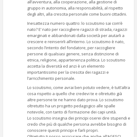
all’avventura, alla cooperazione, alla gestione di
gruppo in autonomia, alla responsabilità, al rispetto
degli altri, alla crescita personale come buoni cittadini.
Inesattezza numero quattro: lo scoutismo sai com’è
nato? E’ nato per raccogliere ragazzi di strada, ragazzi
emarginati e abbandonati dalla società per aiutarli a
crescere e reinserirli all’interno. Lo scoutismo è nato,
secondo l’intento del fondatore, per raccogliere
persone di qualsiasi genere, senza distinzione di
etnica, religione, appartenenza politica. Lo scoutismo
accetta la diversità ed anzi è un elemento
importantissimo per la crescita dei ragazzi e
l’arricchimento personale.
Lo scoutismo, come avrai ben potuto vedere, è tutt’altra
cosa rispetto a quello che credevi te e oltretutto già
altre persone te ne hanno dato prova. Lo scoutismo
oltretutto ha un progetto pedagogico alle spalle
notevole, con tanto di formazione dei capi unità.
Lo scoutismo insegna dei principi oserei dire stupendi e
credo che più di qualche persona avrebbe bisogno di
conoscere questi principi e farli propri.
Oltretutto ti posso assicurare che anche all’AGESCI,