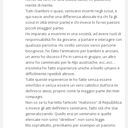
niente di niente.
Tutti i bambini o quasi, venivano inseriti negli scout, e
qui nasce anche una differenza abissale tra chi fa gli
scout in città (minor parte) e chi invece lo fa nei paesini
piccoli (maggior parte).
Ho imparato a inserirmi in una società, ad avere ruoli di
responsabilità fin da giovane, a parlare e interagire con
qualsiasi persona. Ho svolto servizio verso persone
bisognose, ho fatto l’animatore per bambini e anziani,
un anno ho disceso il Po in canoa in gruppo, un altro
anno ho camminato per le Alpi austriache, ecc..ecc…
insomma ho fatto esperienze uniche a livello umano e
difficilmente ripetibili altrove.
Tutte queste esperienze le ho fatte senza essere
omofobo e senza essere un vero cattolico (tutt’ora mi
definisco ateo), proprio come la maggior parte dei miei
compagni.
Non so se tu hai letto l’articolo “malizioso” di Repubblica
o invece gli atti dell’intero seminario, fatto stà che stai
generalizzando. Quello era un seminario e quelle
elencate non sono “direttive”: non sono legge.
Ma soprattutto, prendiamo per esempio un paesino