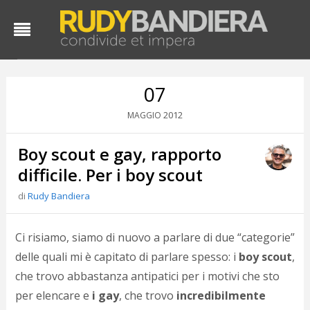
07
2012
MAGGIO
Boy scout e gay, rapporto
difficile. Per i boy scout
di
Rudy Bandiera
D
d
Ci risiamo, siamo di nuovo a parlare di due “categorie”
#
delle quali mi è capitato di parlare spesso: i
boy scout
,
s
che trovo abbastanza antipatici per i motivi che sto
e
C
per elencare e
i gay
, che trovo
incredibilmente
f