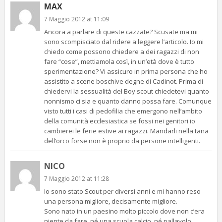
MAX
7 Maggio 2012 at 11:09
Ancora a parlare di queste cazzate? Scusate ma mi
sono scompisciato dal ridere a leggere l’articolo. Io mi
chiedo come possono chiedere a dei ragazzi di non
fare “cose”, mettiamola così, in un’età dove è tutto
sperimentazione? Vi assicuro in prima persona che ho
assistito a scene boschive degne di Cadinot. Prima di
chiedervi la sessualità del Boy scout chiedetevi quanto
nonnismo ci sia e quanto danno possa fare. Comunque
visto tutti i casi di pedofilia che emergono nell’ambito
della comunità ecclesiastica se fossi nei genitori io
cambierei le ferie estive ai ragazzi. Mandarli nella tana
dell’orco forse non è proprio da persone intelligenti.
NICO
7 Maggio 2012 at 11:28
Io sono stato Scout per diversi anni e mi hanno reso
una persona migliore, decisamente migliore.
Sono nato in un paesino molto piccolo dove non c’era
niente da fare, né una scuola calcio, né pallavolo,