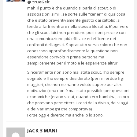
@ trueGek
:
mah, il punto è che quando si parla di scout, o di
associazioni simili, se sorte sulle “ceneri” di qualcosa
che è stato preventivamente gestito dai cattolici, si
tende a farli rientrare nella stessa filosofia. E’ pur vero
che gli scout laici non prendono posizioni precise con
una comunicazione più efficace ed efficente nei
confronti dell’agesci. Soprattutto verso coloro che non
conoscono approfonditamente la questione non
essendone coinvolti in prima persona ma
semplicemente per il “noto e le esperienze altrui”.
Sinceramente non sono mai stata scout, l’ho sempre
sognato e l’ho sempre desiderato (per i miei due figli
maggiori, che non ne hanno voluto sapere per altre
motivazioni) ma non è mai stato possibile per questioni
economiche (erano scout, quando ero bambina, coloro
che potevano permettersi i costi della divisa, dei viaggi
e dei vari impegni che comportava).
Forse oggi è diverso ma anche io lo sono.
JACK 3 MANI