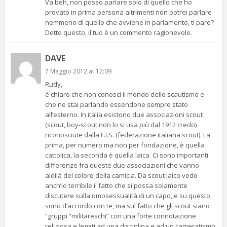
Va beh, non posso parlare solo di quello che ho
provato in prima persona altrimenti non potrei parlare
nemmeno di quello che avviene in parlamento, ti pare?
Detto questo, il tuo è un commento ragionevole.
DAVE
7 Maggio 2012 at 12:09
Rudy,
è chiaro che non conosci il mondo dello scautismo e
che ne stai parlando essendone sempre stato
all’esterno. In italia esistono due associazioni scout
(scout, boy-scout non lo si usa più dal 1912 credo)
riconosciute dalla F.I.S. (federazione italiana scout). La
prima, per numero ma non per fondazione, è quella
cattolica, la seconda è quella laica. Ci sono importanti
differenze fra queste due associazioni che vanno
aldilà del colore della camicia. Da scout laico vedo
anch’io terribile il fatto che si possa solamente
discutere sulla omosessualità di un capo, e su questo
sono d’accordo con te, ma sul fatto che gli scout siano
“gruppi “militareschi” con una forte connotazione
religiosa e legati ad una disciplina e ad un cameratismo