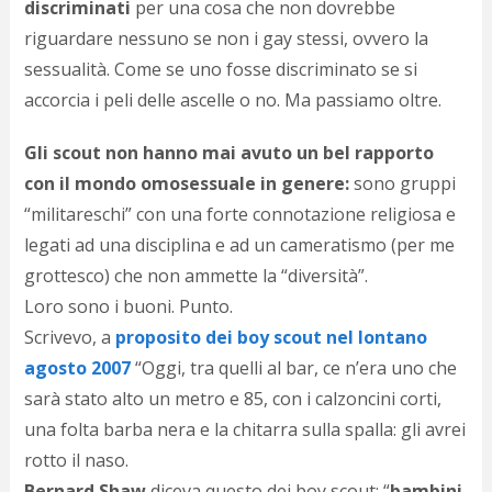
discriminati
per una cosa che non dovrebbe
d
N
riguardare nessuno se non i gay stessi, ovvero la
s
sessualità
. Come se uno fosse discriminato se si
s
accorcia i peli delle ascelle o no. Ma passiamo oltre.
i
s
c
Gli scout non hanno mai avuto un bel rapporto
i
con il mondo omosessuale in genere:
sono gruppi
v
r
“militareschi” con una forte connotazione religiosa e
d
legati ad una disciplina e ad un cameratismo (per me
a
grottesco) che non ammette la “diversità”.
o
c
Loro sono i buoni. Punto.
i
Scrivevo, a
proposito dei boy scout nel lontano
p
p
agosto 2007
“Oggi, tra quelli al bar, ce n’era uno che
g
sarà stato alto un metro e 85, con i calzoncini corti,
n
una folta barba nera e la chitarra sulla spalla: gli avrei
s
p
rotto il naso.
e
Bernard Shaw
diceva questo dei boy scout: “
bambini