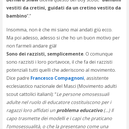
c
d
vestiti da cretini, guidati da un cretino vestito da
c
bambino
”.”
o
c
Insomma, non è che mi siano mai andati giù ecco.
e
r
Ma poi adesso, adesso si che ho un buon motivo per
l
non farmeli andare già!
d
b
Sono dei razzisti, semplicemente
. O comunque
o
sono razzisti i loro portavoce, il che fa dei razzisti
d
potenziali tutti quelli che aderiscono al movimento.
p
b
Dice padre
Francesco Compagnoni
, assistente
P
ecclesiastico nazionale del Masci (Movimento adulti
l
m
scout cattolici italiani): “
Le persone omosessuali
b
adulte nel ruolo di educatore costituiscono per i
i
ragazzi loro affidati un
problema educativo
(…) Il
e
c
capo trasmette dei modelli e i capi che praticano
v
l’omosessualità, o che la presentano come una
a