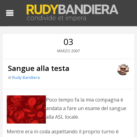
03
2007
MARZO
Sangue alla testa
di
Rudy Bandiera
D
Poco tempo fa la mia compagna è
d
andata a fare un esame del sangue
#
alla ASL locale.
s
e
C
Mentre era in coda aspettando il proprio turno è
f