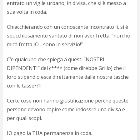
entrato un vigile urbano, in divisa, che si è messo a
d
N
sua volta in coda.
s
s
Chiacchierando con un conoscente incontrato li, si è
i
spocchiosamente vantato di non aver fretta: “non ho
s
c
mica fretta IO….sono in servizio!”.
i
v
C’è qualcuno che spiega a questi “NOSTRI
r
d
DIPENDENTI” del c**** (come direbbe Grillo) che il
a
loro stipendio esce direttamente dalle nostre tasche
o
con le tasse??!!
c
i
p
Certe cose non hanno giustificazione perchè queste
p
persone devono capire come indossre una divisa e
g
n
per quali scopi.
s
p
IO pago la TUA permanenza in coda.
e