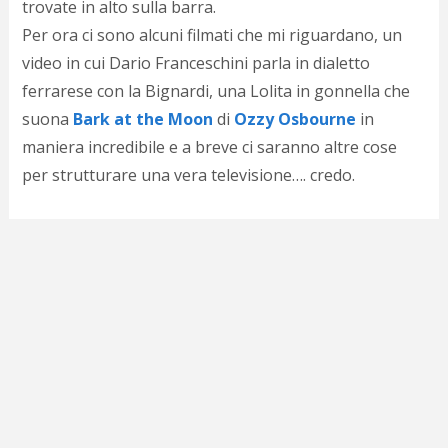
trovate in alto sulla barra.
d
N
Per ora ci sono alcuni filmati che mi riguardano, un
s
video in cui Dario Franceschini
parla in dialetto
s
ferrarese con la Bignardi, una Lolita in gonnella che
i
s
suona
Bark at the Moon
di
Ozzy Osbourne
in
c
maniera incredibile e a breve ci saranno altre cose
i
v
per strutturare una vera televisione…. credo.
r
d
a
o
c
i
p
p
g
n
s
p
e