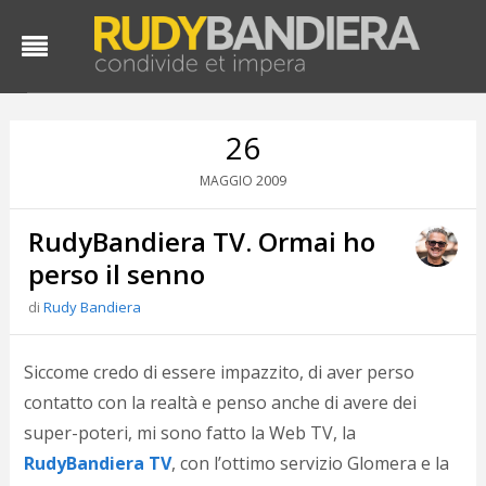
26
2009
MAGGIO
RudyBandiera TV. Ormai ho
perso il senno
di
Rudy Bandiera
D
d
Siccome credo di essere impazzito, di aver perso
#
contatto con la realtà e penso anche di avere dei
s
super-poteri, mi sono fatto la Web TV, la
e
C
RudyBandiera TV
, con l’ottimo servizio Glomera e la
f