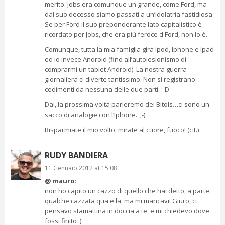
merito. Jobs era comunque un grande, come Ford, ma
dal suo decesso siamo passati a un’idolatria fastidiosa.
Se per Ford il suo preponderante lato capitalistico è
ricordato per Jobs, che era più feroce d Ford, non lo è.
Comunque, tutta la mia famiglia gira Ipod, Iphone e Ipad
ed io invece Android (fino all’autolesionismo di
comprarmi un tablet Android). La nostra guerra
giornaliera ci diverte tantissimo. Non si registrano
cedimenti da nessuna delle due parti. :-D
Dai, la prossima volta parleremo dei Bitols…ci sono un
sacco di analogie con l’Iphone.. ;-)
Risparmiate il mio volto, mirate al cuore, fuoco! (cit.)
RUDY BANDIERA
11 Gennaio 2012 at 15:08
@ mauro
:
non ho capito un cazzo di quello che hai detto, a parte
qualche cazzata qua e la, ma mi mancavi! Giuro, ci
pensavo stamattina in doccia a te, e mi chiedevo dove
fossi finito :)