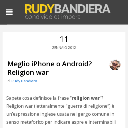
11
2012
GENNAIO
Meglio iPhone o Android?
Religion war
di
Rudy Bandiera
D
d
Sapete cosa definisce la frase “
religion war
“?
#
Religion war (letteralmente “guerra di religione”) è
s
un’espressione inglese usata nel gergo comune in
e
C
senso metaforico per indicare aspre e interminabili
f