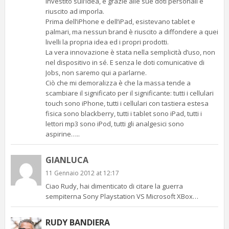
investito sull’idea, e grazie alle sue doti personali è
riuscito ad imporla.
Prima dell’iPhone e dell’iPad, esistevano tablet e
palmari, ma nessun brand è riuscito a diffondere a quei
livelli la propria idea ed i propri prodotti.
La vera innovazione è stata nella semplicità d’uso, non
nel dispositivo in sé. E senza le doti comunicative di
Jobs, non saremo qui a parlarne.
Ciò che mi demoralizza è che la massa tende a
scambiare il significato per il significante: tutti i cellulari
touch sono iPhone, tutti i cellulari con tastiera estesa
fisica sono blackberry, tutti i tablet sono iPad, tutti i
lettori mp3 sono iPod, tutti gli analgesici sono
aspirine…..
GIANLUCA
11 Gennaio 2012 at 12:17
Ciao Rudy, hai dimenticato di citare la guerra
sempiterna Sony Playstation VS Microsoft XBox…
RUDY BANDIERA