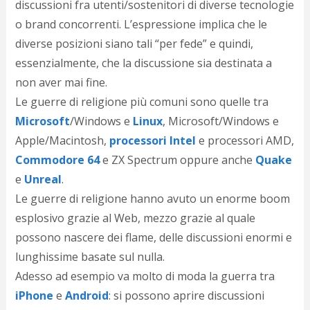
discussioni fra utenti/sostenitori di diverse tecnologie
d
N
o brand concorrenti
. L’espressione implica che le
s
diverse posizioni siano tali “per fede” e quindi,
s
essenzialmente, che la discussione sia destinata a
i
s
non aver mai fine.
c
Le guerre di religione più comuni sono quelle tra
i
v
Microsoft
/Windows e
Linux
, Microsoft/Windows e
r
Apple/Macintosh,
processori Intel
e processori AMD,
d
Commodore 64
e ZX Spectrum oppure anche
Quake
a
o
e
Unreal
.
c
Le guerre di religione hanno avuto un enorme boom
i
p
esplosivo grazie al Web, mezzo grazie al quale
p
possono nascere dei flame, delle discussioni enormi e
g
lunghissime basate sul nulla.
n
s
Adesso ad esempio va molto di moda la guerra tra
p
iPhone
e
Android
: si possono aprire discussioni
e