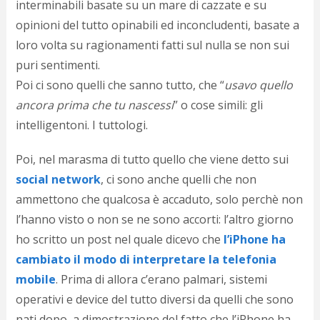
c
interminabili basate su un mare di cazzate e su
d
opinioni del tutto opinabili ed inconcludenti, basate a
c
loro volta su ragionamenti fatti sul nulla se non sui
o
c
puri sentimenti.
e
Poi ci sono quelli che sanno tutto, che “
usavo quello
r
l
ancora prima che tu nascessi
” o cose simili: gli
d
intelligentoni. I tuttologi.
b
o
Poi, nel marasma di tutto quello che viene detto sui
d
p
social network
, ci sono anche quelli che non
b
ammettono che qualcosa è accaduto, solo perchè non
P
l
l’hanno visto o non se ne sono accorti: l’altro giorno
m
ho scritto un post nel quale dicevo che
l’iPhone ha
b
cambiato il modo di interpretare la telefonia
i
e
mobile
. Prima di allora c’erano palmari, sistemi
c
operativi e device del tutto diversi da quelli che sono
v
a
nati dopo, a dimostrazione del fatto che l’iPhone ha