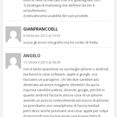
visto le fette di mercato che si è guadagnato con :
1) strategia di marketing che definire da Dio è
un’eufemismo;
2) elevatissima usabilità dei suoi prodotti.
GIANFRANCOELL
6 Febbraio 2012 at 10:59
scusa gli errori ortografici ma ho scritto di fretta
ANGELO
15 Ottobre 2013 at 06:39
non è tanto questione se sia meglio iphone o android,
ma bensì le case software, apple e google. ora
facciamo un paragone : chi dei due sarebbe più
destinata ad avere maggiore clientela? da qui la
risposta sarebbe palese, dicendo google, perchè in
quanto android faccia le stesse cose di un iphone
avendo un prezzo notevolmente più basso di iphone(
se prendiamo uno smartphone di fascia media)!
però devo anche precisare una cosa: apple per colpa
di microsoft non ha mai avuto una buona fetta di