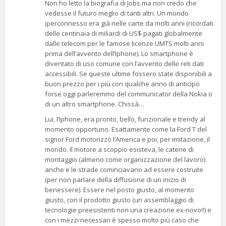
Non ho letto la biografia di Jobs ma non credo che
vedesse il futuro meglio di tanti altri. Un mondo
iperconnesso era già nelle carte da molti anni (ricordati
delle centinaia di miliardi di US$ pagati globalmente
dalle telecom per le famose licenze UMTS molti anni
prima dell’avvento dell’Iphone). Lo smartphone è
diventato di uso comune con l’avvento delle reti dati
accessibili. Se queste ultime fossero state disponibili a
buon prezzo per i più con qualche anno di anticipo
forse oggi parleremmo del communicator della Nokia o
di un altro smartphone. Chissà…
Lui, l’Iphone, era pronto, bello, funzionale e trendy al
momento opportuno. Esattamente come la Ford T del
signor Ford motorizzò l’America e poi, per imitazione, il
mondo. Il motore a scoppio esisteva, le catene di
montaggio (almeno come organizzazione del lavoro)
anche e le strade cominciavano ad essere costruite
(per non parlare della diffusione di un inizio di
benessere). Essere nel posto giusto, al momento
giusto, con il prodotto giusto (un assemblaggio di
tecnologie preesistenti non una creazione ex-novo!!) e
con i mezzi necessari è spesso molto più caso che