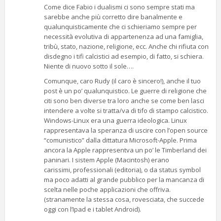
Come dice Fabio i dualismi ci sono sempre stati ma
sarebbe anche più corretto dire banalmente e
qualunquisticamente che ci schieriamo sempre per
necessità evolutiva di appartenenza ad una famiglia,
tribù, stato, nazione, religione, ecc. Anche chi rifiuta con
disdegno i tifi calcistici ad esempio, di fatto, si schiera.
Niente di nuovo sotto il sole….
Comunque, caro Rudy (il caro è sincero!), anche il tuo
post è un po’ qualunquistico. Le guerre di religione che
citi sono ben diverse tra loro anche se come ben lasci
intendere a volte si tratta/va di tifo di stampo calcistico.
Windows-Linux era una guerra ideologica. Linux
rappresentava la speranza di uscire con l’open source
“comunistico” dalla dittatura Microsoft-Apple. Prima
ancora la Apple rappresentva un po’ le Timberland dei
paninari. I sistem Apple (Macintosh) erano
carissimi, professionali (editoria), o da status symbol
ma poco adatti al grande pubblico per la mancanza di
scelta nelle poche applicazioni che offriva.
(stranamente la stessa cosa, rovesciata, che succede
oggi con l’Ipad e i tablet Android).