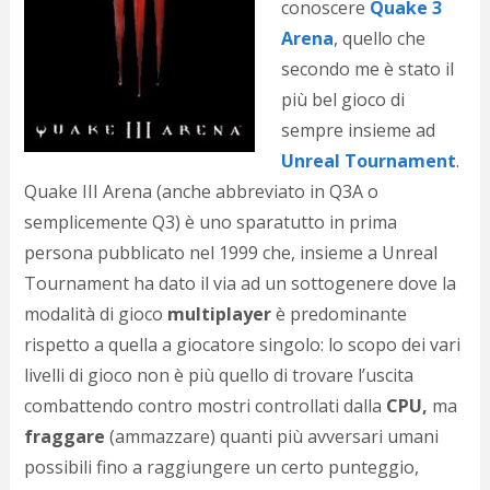
conoscere
Quake 3
d
N
Arena
, quello che
s
secondo me è stato il
s
più bel gioco di
i
s
sempre insieme ad
c
Unreal Tournament
.
i
v
Quake III Arena (anche abbreviato in Q3A o
r
semplicemente Q3) è uno sparatutto in prima
d
persona pubblicato nel 1999 che, insieme a Unreal
a
o
Tournament ha dato il via ad un sottogenere dove la
c
modalità di gioco
multiplayer
è predominante
i
p
rispetto a quella a giocatore singolo: lo scopo dei vari
p
livelli di gioco non è più quello di trovare l’uscita
g
combattendo contro mostri controllati dalla
CPU,
ma
n
s
fraggare
(ammazzare) quanti più avversari umani
p
possibili fino a raggiungere un certo punteggio,
e