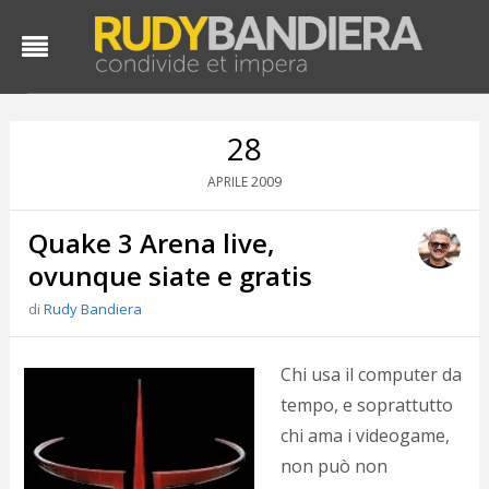
28
2009
APRILE
Quake 3 Arena live,
ovunque siate e gratis
di
Rudy Bandiera
D
d
Chi usa il computer da
#
tempo, e soprattutto
s
chi ama i videogame,
e
C
non può non
f