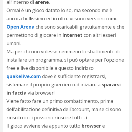
c
all’interno di
arene
.
d
Ormai è un gioco datato lo so, ma secondo me è
c
ancora bellissimo ed in oltre vi sono versioni come
o
c
Open Arena
che sono scaricabili gratuitamente e che
e
permettono di giocare in
Internet
con altri esseri
r
l
umani.
d
Ma per chi non volesse nemmeno lo sbattimento di
b
installare un programma, si può optare per l’opzione
o
d
free e live disponibile a questo indirizzo
p
quakelive.com
dove è sufficiente registrarsi,
b
P
sistemare il proprio guerriero ed iniziare a
spararsi
l
in faccia
via browser!
m
Viene fatto fare un primo combattimento, prima
b
i
dell’abilitazione definitiva dell’account, ma se ci sono
e
riuscito io ci possono riuscire tutti :-)
c
v
Il gioco avviene via appunto tutto
browser
e
a