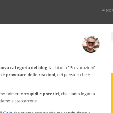
HO
RUD
BAN
uova categoria del blog
: la chiamo “Provocazioni”
to è
provocare delle reazioni
, dei pensieri che è
Divulg
digital
mo talmente
stupidi e patetici
, che siamo legati a
#TEDx
speak
ciamo a staccarcene.
e
Co-
di
Gaia
che stiamo compiendo ma continuiamo a