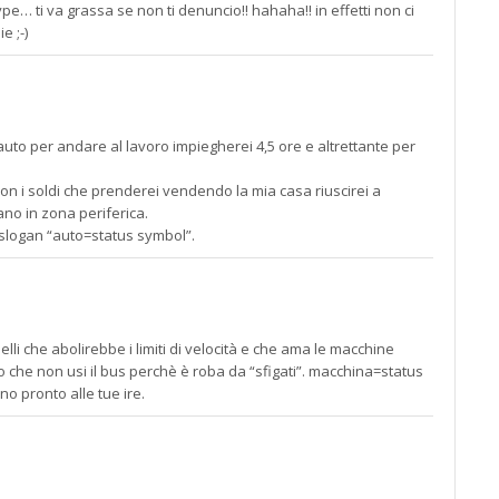
… ti va grassa se non ti denuncio!! hahaha!! in effetti non ci
 ;-)
’auto per andare al lavoro impiegherei 4,5 ore e altrettante per
on i soldi che prenderei vendendo la mia casa riuscirei a
no in zona periferica.
 slogan “auto=status symbol”.
elli che abolirebbe i limiti di velocità e che ama le macchine
 che non usi il bus perchè è roba da “sfigati”. macchina=status
o pronto alle tue ire.