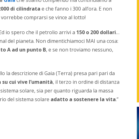
found
000 di cilindrata
e che fanno i 300 all’ora. E non
di
NetPr
 vorrebbe comprarsi se vince al lotto!
svilup
strate
 Ed io spero che il petrolio arrivi a
150 o 200 dollari
…
in
sinerg
nal del pianeta. Non dimentichiamoci MAI una cosa:
con
to A ad un punto B
, e se non troviamo nessuno,
i
vari
repart
delle
lo la descrizione di Gaia (Terra) presa pari pari da
azien
 su cui vive l’umanità
, il terzo in ordine di distanza
o
con
el sistema solare, sia per quanto riguarda la massa
i
io del sistema solare
adatto a sostenere la vita
.”
profes
per
gener
nuovi
servizi
proget
e