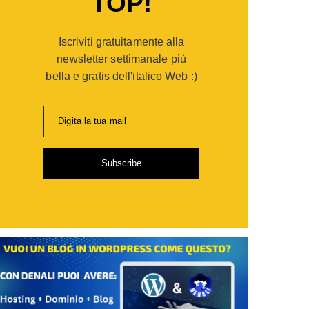
TOP!
er
opaganda:
Iscriviti gratuitamente alla
po
gie
newsletter settimanale più
bella e gratis dell'italico Web :)
ia
Digita la tua mail
i
Subscribe
de
sionisti
are
,
ti