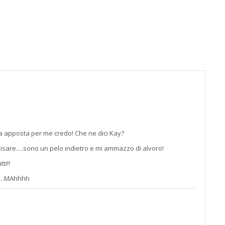
alla
pagin
contat
;)
tta apposta per me credo! Che ne dici Kay?
vvisare….sono un pelo indietro e mi ammazzo di alvoro!
ti!!
o……MAhhhh