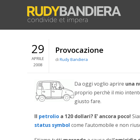
29
Provocazione
APRILE
di
Rudy Bandiera
2008
Da oggi voglio aprire
una n
proprio perchè il mio inten
giusto fare.
Il
petrolio
a 120 dollari? E’ ancora poco!
Sia
status symbol
come l’automobile e non rius
Stiamo tutti
morendo
a causa dell’
omicidio 