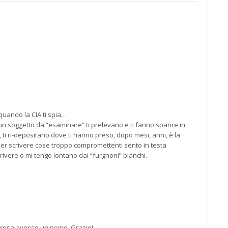
 quando la CIA ti spia…
un soggetto da “esaminare” ti prelevano e ti fanno sparire in
, ti ri-depositano dove ti hanno preso, dopo mesi, anni, è la
per scrivere cose troppo compromettenti sento in testa
ivere o mi tengo lontano dai “furgnoni” bianchi.
 cosa avesse un nome. Grazie!