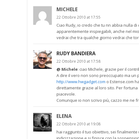
MICHELE
22 Ottobre 2010 at 17:55
Ciao Rudy, io credo che tu nn abbia nulla 
apparentemente inspiegabili, anche nel mio s
vedrai che tra qualche giorno vedrai che tor
RUDY BANDIERA
22 Ottobre 2010 at 17:58
@ Michele
: ciao Michele, grazie per il contr
A dire il vero non sono preoccupato ma un p
http://www.hwgadget.com
o Estense.com ha
direttamente grazie al loro sito. Per fortuna
piacevole.
Comunque io non scrivo più, cazzo me ne fr
ELENA
22 Ottobre 2010 at 19:08
hai raggiunto il tuo obiettivo, sei finalme
indicizzazione e si finisce con la sospension