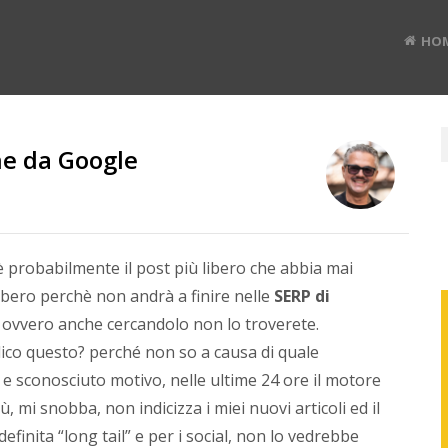
HO
ne da Google
RUD
BAN
 probabilmente il post più libero che abbia mai
 libero perchè non andrà a finire nelle
SERP di
, ovvero anche cercandolo non lo troverete.
Divulg
ico questo? perché non so a causa di quale
digital
#TEDx
 e sconosciuto motivo, nelle ultime 24 ore il motore
speak
 mi snobba, non indicizza i miei nuovi articoli ed il
e
finita “long tail” e per i social, non lo vedrebbe
Co-