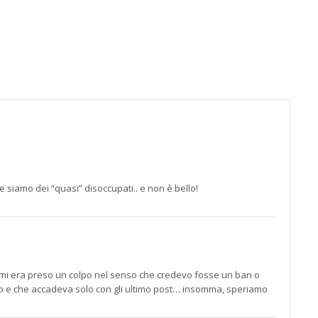
alla
pagin
contat
;)
 siamo dei “quasi” disoccupati.. e non è bello!
zio mi era preso un colpo nel senso che credevo fosse un ban o
nico e che accadeva solo con gli ultimo post… insomma, speriamo