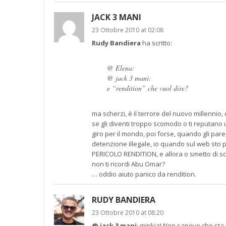
JACK 3 MANI
23 Ottobre 2010 at 02:08
Rudy Bandiera
ha scritto:
@ Elena:
@ jack 3 mani:
e “rendition” che vuol dire?
ma scherzi, è il terrore del nuovo millennio,
se gli diventi troppo scomodo o ti reputano 
giro per il mondo, poi forse, quando gli pare
detenzione illegale, io quando sul web sto 
PERICOLO RENDITION, e allora o smetto di scr
non ti ricordi Abu Omar?
… oddio aiuto panico da rendition.
RUDY BANDIERA
23 Ottobre 2010 at 08:20
@ jack 3 mani
: minkia! Non sapevo che sta