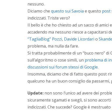
nessuno.
Diciamo che
questo sui Savoia
e questo
post
indicizzati
. Triste vero?
Il bello è che ho chiesto ad un sacco di amici
accadendo ma nessuno riesce a capacitarsi d
“TagliaBlog” Pozzi
,
Davide Licordari
o
Skand
problema, ma nulla da fare.
Si tratta probabilmente di un “buco nero” di
sull’algoritmo o cose simili, un
problema di in
discussioni sui forum stessi di Google
.
Insomma, diciamo che di fatto questo post rim
qualcuno ha un buon consiglio da passarmi, g
Update:
non sono l’unico ad avere dei problem
sicuramente sgamati e svegli, si sono accort
indicizzati. Che succede? Google è mestruato o