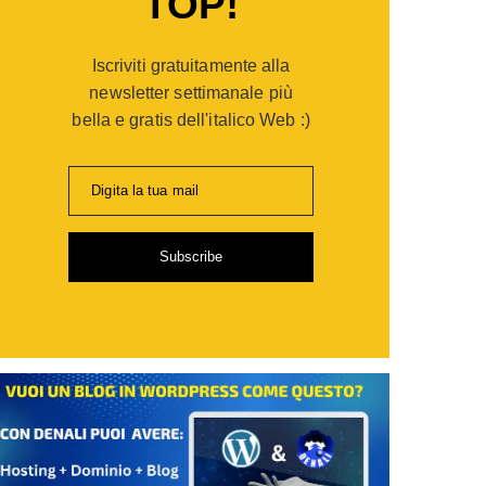
TOP!
er
opaganda:
Iscriviti gratuitamente alla
po
gie
newsletter settimanale più
bella e gratis dell'italico Web :)
ia
Digita la tua mail
i
Subscribe
de
sionisti
are
,
ti