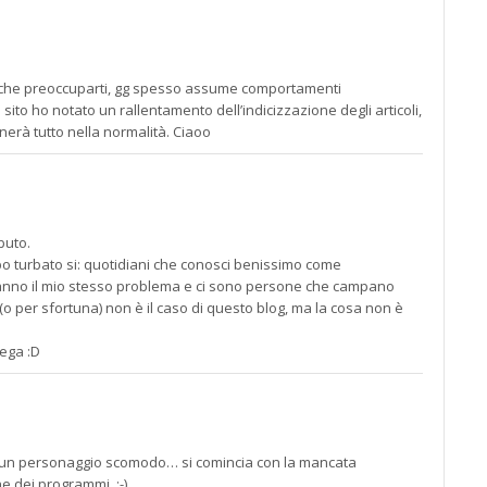
di che preoccuparti, gg spesso assume comportamenti
ito ho notato un rallentamento dell’indicizzazione degli articoli,
nerà tutto nella normalità. Ciaoo
ibuto.
o turbato si: quotidiani che conosci benissimo come
nno il mio stesso problema e ci sono persone che campano
 (o per sfortuna) non è il caso di questo blog, ma la cosa non è
ega :D
nte un personaggio scomodo… si comincia con la mancata
e dei programmi. :-)