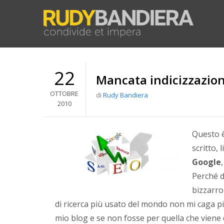
22
Mancata indicizzazio
OTTOBRE
di
Rudy Bandiera
2010
Questo è
scritto,
Google
Perché d
bizzarro
di ricerca più usato del mondo non mi caga più,
mio blog e se non fosse per quella che viene de