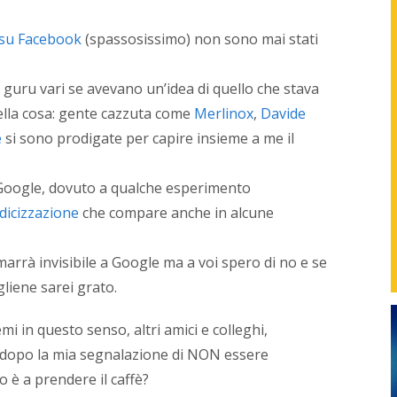
found
di
 su Facebook
(spassosissimo) non sono mai stati
NetPr
svilup
strate
 e guru vari se avevano un’idea di quello che stava
in
ella cosa: gente cazzuta come
Merlinox
,
Davide
sinerg
con
e
si sono prodigate per capire insieme a me il
i
vari
repart
 Google, dovuto a qualche esperimento
delle
dicizzazione
che compare anche in alcune
azien
o
con
arrà invisibile a Google ma a voi spero di no e se
i
liene sarei grato.
profes
per
gener
i in questo senso, altri amici e colleghi,
nuovi
i dopo la mia segnalazione di NON essere
servizi
 è a prendere il caffè?
proget
e