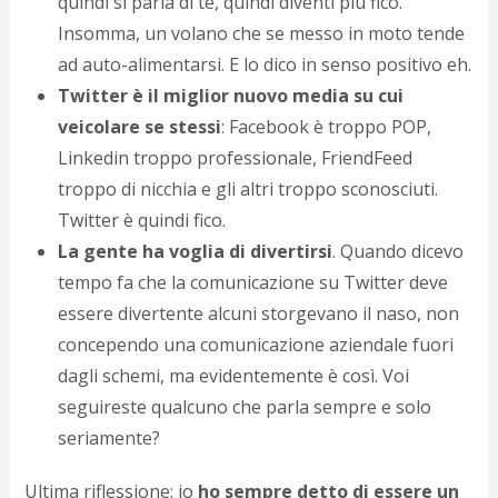
quindi si parla di te, quindi diventi più fico.
p
Insomma, un volano che se messo in moto tende
c
ad auto-alimentarsi. E lo dico in senso positivo eh.
;)
Twitter è il miglior nuovo media su cui
veicolare se stessi
: Facebook è troppo POP,
Linkedin troppo professionale, FriendFeed
troppo di nicchia e gli altri troppo sconosciuti.
Twitter è quindi fico.
La gente ha voglia di divertirsi
. Quando dicevo
tempo fa che la comunicazione su Twitter deve
essere divertente alcuni storgevano il naso, non
concependo una comunicazione aziendale fuori
dagli schemi, ma evidentemente è così. Voi
seguireste qualcuno che parla sempre e solo
seriamente?
Ultima riflessione: io
ho sempre detto di essere un