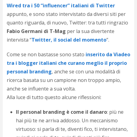
c
Wired tra i 50 “influencer” italiani di Twitter
d
appunto, e sono stato intervistato da diversi siti per
c
o
quanto riguarda, di nuovo, Twitter: tra tutti ringrazio
c
Fabio Germani di T-Mag
per la sua divertente
e
r
intervista “
Twitter, il social del momento
“.
l
d
Come se non bastasse sono stato
inserito da Viadeo
b
tra i blogger italiani che curano meglio il proprio
o
d
personal branding
, anche se con una modalità di
p
ricerca basata su un campione non troppo ampio,
b
P
anche se influente a sua volta.
l
Alla luce di tutto questo alcune riflessioni:
m
b
Il personal branding è come il danaro
: più ne
i
e
hai più te ne arriva addosso. Un meccanismo
c
virtuoso: si parla di te, diventi fico, ti intervistano,
v
a