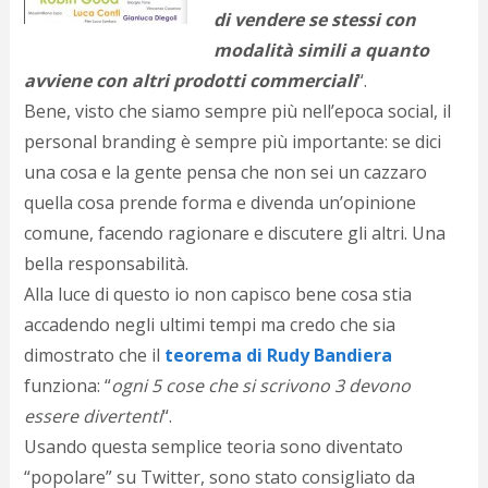
d
di vendere se stessi con
N
modalità simili a quanto
s
avviene con altri prodotti commerciali
“.
s
i
Bene, visto che siamo sempre più nell’epoca social, il
s
personal branding è sempre più importante: se dici
c
i
una cosa e la gente pensa che non sei un cazzaro
v
quella cosa prende forma e divenda un’opinione
r
comune, facendo ragionare e discutere gli altri. Una
d
a
bella responsabilità.
o
Alla luce di questo io non capisco bene cosa stia
c
i
accadendo negli ultimi tempi ma credo che sia
p
dimostrato che il
teorema di Rudy Bandiera
p
funziona: “
ogni 5 cose che si scrivono 3 devono
g
n
essere divertenti
“
.
s
Usando questa semplice teoria sono diventato
p
e
“popolare” su Twitter, sono stato consigliato da