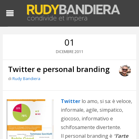
01
2011
DICEMBRE
Twitter e personal branding
di
Rudy Bandiera
D
Twitter
lo amo, si sa: è veloce,
d
informale, agile, simpatico,
#
giocoso, informativo e
s
e
schifosamente divertente.
C
Il personal branding è
“
l’arte
f