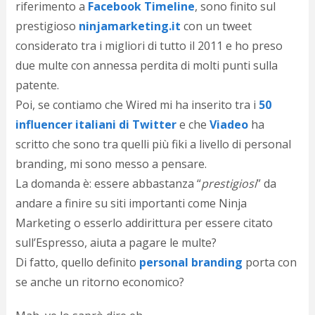
riferimento a
Facebook Timeline
, sono finito sul
d
N
prestigioso
ninjamarketing.it
con un tweet
s
considerato tra i migliori di tutto il 2011 e ho preso
s
due multe
con annessa perdita di molti punti sulla
i
s
patente.
c
Poi, se contiamo che Wired mi ha inserito tra i
50
i
v
influencer italiani di Twitter
e che
Viadeo
ha
r
scritto che sono tra quelli più fiki a livello di personal
d
branding, mi sono messo a pensare.
a
o
La domanda è: essere abbastanza “
prestigiosi
” da
c
andare a finire su siti importanti come Ninja
i
p
Marketing o esserlo addirittura per essere citato
p
sull’Espresso, aiuta a pagare le multe?
g
Di fatto, quello definito
personal branding
porta con
n
s
se anche un ritorno economico?
p
e