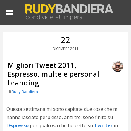
22
2011
DICEMBRE
Migliori Tweet 2011,
Espresso, multe e personal
branding
di
Rudy Bandiera
D
d
#
Questa settimana mi sono capitate due cose che mi
s
hanno lasciato perplesso, anzi tre: sono finito su
e
C
l’
Espresso
per qualcosa che ho detto su
Twitter
in
f