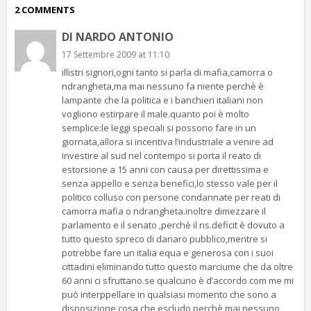
2 COMMENTS
DI NARDO ANTONIO
17 Settembre 2009 at 11:10
illistri signori,ogni tanto si parla di mafia,camorra o
ndrangheta,ma mai nessuno fa niente perchè è
lampante che la politica e i banchieri italiani non
vogliono estirpare il male.quanto poi è molto
semplice:le leggi speciali si possono fare in un
giornata,allora si incentiva l’industriale a venire ad
investire al sud nel contempo si porta il reato di
estorsione a 15 anni con causa per direttissima e
senza appello e senza benefici,lo stesso vale per il
politico colluso con persone condannate per reati di
camorra mafia o ndrangheta.inoltre dimezzare il
parlamento e il senato ,perchè il ns.deficit è dovuto a
tutto questo spreco di danaro pubblico,mentre si
potrebbe fare un italia equa e generosa con i suoi
cittadini eliminando tutto questo marciume che da oltre
60 anni ci sfruttano.se qualcuno è d’accordo com me mi
può interppellare in qualsiasi momento che sono a
disposizione,cosa che escludo perchè mai nessuno