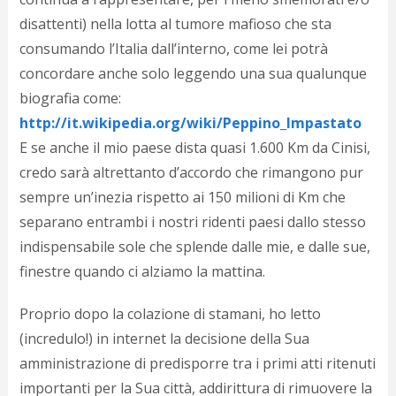
c
d
disattenti) nella lotta al tumore mafioso che sta
c
consumando l’Italia dall’interno, come lei potrà
o
concordare anche solo leggendo una sua qualunque
c
e
biografia come:
r
http://it.wikipedia.org/wiki/Peppino_Impastato
l
d
E se anche il mio paese dista quasi 1.600 Km da Cinisi,
b
credo sarà altrettanto d’accordo che rimangono pur
o
sempre un’inezia rispetto ai 150 milioni di Km che
d
p
separano entrambi i nostri ridenti paesi dallo stesso
b
indispensabile sole che splende dalle mie, e dalle sue,
P
l
finestre quando ci alziamo la mattina.
m
b
Proprio dopo la colazione di stamani, ho letto
i
(incredulo!) in internet la decisione della Sua
e
c
amministrazione di predisporre tra i primi atti ritenuti
v
importanti per la Sua città, addirittura di rimuovere la
a