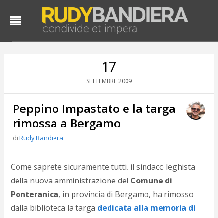
17
2009
SETTEMBRE
Peppino Impastato e la targa
rimossa a Bergamo
di
Rudy Bandiera
D
d
Come saprete sicuramente tutti, il sindaco leghista
#
della nuova amministrazione del
Comune di
s
Ponteranica
, in provincia di Bergamo, ha rimosso
e
C
dalla biblioteca la targa
dedicata alla memoria di
f