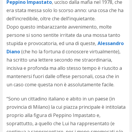
Peppino Impastato
, ucciso dalla mafia nel 1978, che
d
N
era stata messa solo lo scorso anno: una cosa che ha
s
dell’incredibile, oltre che dell’inquietante.
s
Dopo questo imbarazzante avvenimento, molte
i
s
persone si sono sentite irritate da una mossa tanto
c
stupida e provocatoria, ed una di queste,
Alessandro
i
v
Diano
(che ho la fortuna d conoscere virtualmente),
r
ha scritto una lettere secondo me straordinaria,
d
incisiva e profonda ma allo stesso tempo è riuscito a
a
o
mantenersi fuori dalle offese personali, cosa che in
c
un caso come questa non è assolutamente facile
.
i
p
p
“Sono un cittadino italiano e abito in un paese (in
g
provincia di Milano) la cui piazza principale è intitolata
n
proprio alla figura di Peppino Impastato e,
s
p
soprattutto, a quello che Lui ha rappresentato (e
e
continua a rappresentare, per i meno smemorati e/o