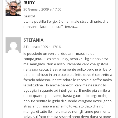
RUDY
30 Gennaio 2009 at 17:06
Giusto!
ottima postilla Sergio: è un animale straordinario, che
non viene laudato a sufficienza….
STEFANIA
3 Febbraio 2009 at 17:16
Io possiedo un verro di due anni maschio da
compagnia.. Si chiama Pinky, pesa 250 kg e non verrà
mai mangiato. Non è assolutamente vero che grufola
nella sua cacca, è estremamente pulito perchè è libero
e non rinchiuso in un piccolo stalletto dove è costretto a
farsela addosso. Inoltre adora le coccole e soffre molto
la solitudine. Ho anche parecchi cani ma nessuno lo
eguaglia in quanto ad intelligenza. E’ molto più simile a
noi di quanto pensiamo, basta guardarlo negli occhi,
oppure sentire le grida di quando vengono uccisi (sono
strazianti). Il mio è anche molto viziato dato che non
mangia di tutto (le mele marce non gli fanno per niente
gola). Sul fatto che sia straordinario devo darvi ragione,