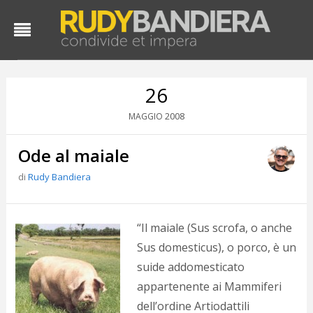
26
2008
MAGGIO
Ode al maiale
di
Rudy Bandiera
D
“Il maiale (Sus scrofa, o anche
d
Sus domesticus), o porco, è un
#
suide addomesticato
s
e
appartenente ai Mammiferi
C
dell’ordine Artiodattili
f