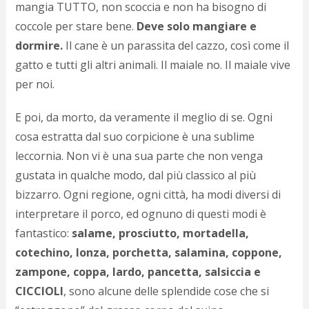
c
mangia TUTTO, non scoccia e non ha bisogno di
d
coccole per stare bene.
Deve solo mangiare e
c
dormire.
Il cane è un parassita del cazzo, così come il
o
c
gatto e tutti gli altri animali. Il maiale no. Il maiale vive
e
per noi.
r
l
d
E poi, da morto, da veramente il meglio di se. Ogni
b
cosa estratta dal suo corpicione è una sublime
o
leccornia. Non vi è una sua parte che non venga
d
p
gustata in qualche modo, dal più classico al più
b
bizzarro. Ogni regione, ogni città, ha modi diversi di
P
l
interpretare il porco, ed ognuno di questi modi è
m
fantastico:
salame, prosciutto, mortadella,
b
cotechino, lonza,
porchetta,
salamina, coppone,
i
e
zampone,
coppa,
lardo, pancetta, salsiccia e
c
CICCIOLI
, sono alcune delle splendide cose che si
v
a