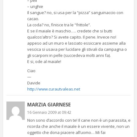
– peli
– unghie
Il sangue? no, si usa per la “pizza” sanguinaccio con
cacao.
La coda? no, finisce tra le “frittole”.
E se il maiale è maschio….. credete che si butti
qualcos’altro? Si avete capito. Il pene. Invece no!
appeso ad un muro e lasciato essiccare assieme alla
vescica si usava per lucidare gli stivali da campagna o
gli scarponi in pelle (succedeva molti anni fa).
E si, ode al maiale!
Ciao
—
Davide
http://www.curautvaleas.net
MARZIA GIARNESE
16 Gennaio 2009 at 09:42
Non sono d’accordo con te! Il cane non è un parassita, e
ricorda che anche il maiale è un essere vivente, non un
oggetto che dona piacere all’uomo… Mi fai