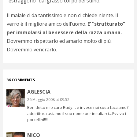
“estraggono” dal grasso corpo del suino.
p
c
Il maiale ci da tantissimo e non ci chiede niente. Il
;)
verro è il migliore amico dell’uomo.
E’ “strutturato”
per immolarsi al benessere della razza umana.
Dovremmo rispettarlo ed amarlo molto di più.
Dovremmo venerarlo.
36 COMMENTS
AGLESCIA
26 Maggio 2008 at 09:52
Ben detto mio caro Rudy… e invece noi cosa facciamo?
addirittura usiamo il suo nome per insultarci…Evviva i
porcellini!!!!!
NICO