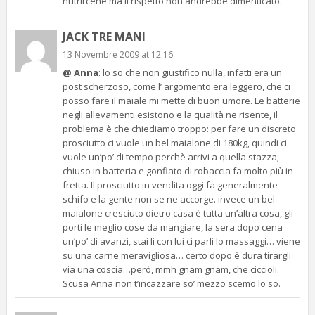
nutrircene ma il rispetto non andrebbe dimenticato.
JACK TRE MANI
13 Novembre 2009 at 12:16
@ Anna
: lo so che non giustifico nulla, infatti era un
post scherzoso, come l’ argomento era leggero, che ci
posso fare il maiale mi mette di buon umore. Le batterie
negli allevamenti esistono e la qualità ne risente, il
problema è che chiediamo troppo: per fare un discreto
prosciutto ci vuole un bel maialone di 180kg, quindi ci
vuole un’po’ di tempo perchè arrivi a quella stazza;
chiuso in batteria e gonfiato di robaccia fa molto più in
fretta. Il prosciutto in vendita oggi fa generalmente
schifo e la gente non se ne accorge. invece un bel
maialone cresciuto dietro casa è tutta un’altra cosa, gli
porti le meglio cose da mangiare, la sera dopo cena
un’po’ di avanzi, stai li con lui ci parli lo massaggi… viene
su una carne meravigliosa… certo dopo è dura tirargli
via una coscia…però, mmh gnam gnam, che ciccioli.
Scusa Anna non t’incazzare so’ mezzo scemo lo so.