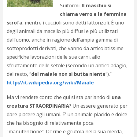
d
Suiformi.
Il maschio si
N
chiama verro e la femmina
s
scrofa
, mentre i cuccioli sono detti lattonzoli. È uno
s
i
degli animali da macello più diffusi e più utilizzati
s
dall’uomo, anche in ragione dell’ampia gamma di
c
i
sottoprodotti derivati, che vanno da articolatissime
v
specifiche lavorazioni delle sue carni, allo
r
sfruttamento delle setole (secondo un antico adagio,
d
a
del resto, “
del maiale non si butta niente
“).”
o
http://it.wikipedia.org/wiki/Maiale
c
i
p
Ma vi rendete conto che qui si sta parlando di
una
p
creatura STRAORDINARIA
? Un essere generato per
g
dare piacere agli umani. E’ un animale placido e dolce
n
s
che ha bisognio di relativamente poca
p
“manutenzione”. Dorme e grufola nella sua merda,
e