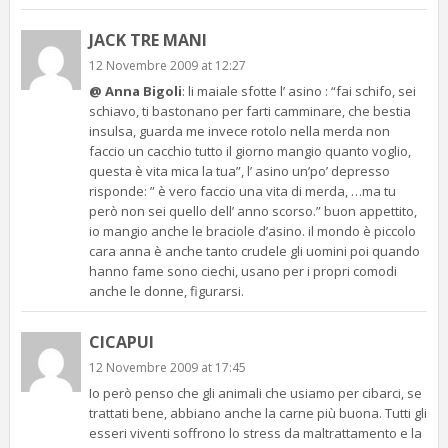
JACK TRE MANI
12 Novembre 2009 at 12:27
@ Anna Bigoli
: li maiale sfotte l’ asino : “fai schifo, sei
schiavo, ti bastonano per farti camminare, che bestia
insulsa, guarda me invece rotolo nella merda non
faccio un cacchio tutto il giorno mangio quanto voglio,
questa è vita mica la tua”, l’ asino un’po’ depresso
risponde: ” è vero faccio una vita di merda, …ma tu
però non sei quello dell’ anno scorso.” buon appettito,
io mangio anche le braciole d’asino. il mondo è piccolo
cara anna è anche tanto crudele gli uomini poi quando
hanno fame sono ciechi, usano per i propri comodi
anche le donne, figurarsi.
CICAPUI
12 Novembre 2009 at 17:45
Io però penso che gli animali che usiamo per cibarci, se
trattati bene, abbiano anche la carne più buona. Tutti gli
esseri viventi soffrono lo stress da maltrattamento e la