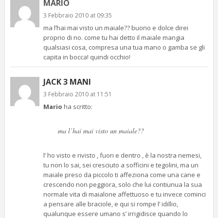
MARIO
3 Febbraio 2010 at 09:35
ma l’hai mai visto un maiale?? buono e dolce direi
proprio di no. come tu hai detto il maiale mangia
qualsiasi cosa, compresa una tua mano o gamba se gli
capita in bocca! quindi occhio!
JACK 3 MANI
3 Febbraio 2010 at 11:51
Mario
ha scritto:
ma l’hai mai visto un maiale??
l’ ho visto e rivisto , fuori e dentro , è la nostra nemesi,
tu non lo sai, sei cresciuto a sofficini e tegolini, ma un
maiale preso da piccolo ti affeziona come una cane e
crescendo non peggiora, solo che lui contiunua la sua
normale vita di maialone affettuoso e tu invece cominci
a pensare alle braciole, e qui si rompe l’ idillio,
qualunque essere umano s’ irrigidisce quando lo