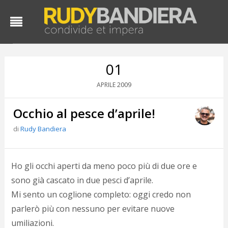
01
2009
APRILE
Occhio al pesce d’aprile!
di
Rudy Bandiera
D
Ho gli occhi aperti da meno poco più di due ore e
d
sono già cascato in due pesci d’aprile.
#
Mi sento un coglione completo: oggi credo non
s
e
parlerò più con nessuno per evitare nuove
C
umiliazioni.
f