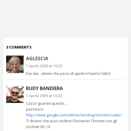
p
c
;)
3 COMMENTS
AGLESCIA
1 Aprile 2009 at 10:20
Dai dai…dimmi che pesci di aprile ti hanno fatto!
RUDY BANDIERA
1 Aprile 2009 at 10:22
Cazzo guarda questo…
pazzesco:
http://www.google.com/intl/en/landing/chrome/cadie/
Ti dicono che puoi vedere il browser Chrome con gli
occhiali 3D :-D