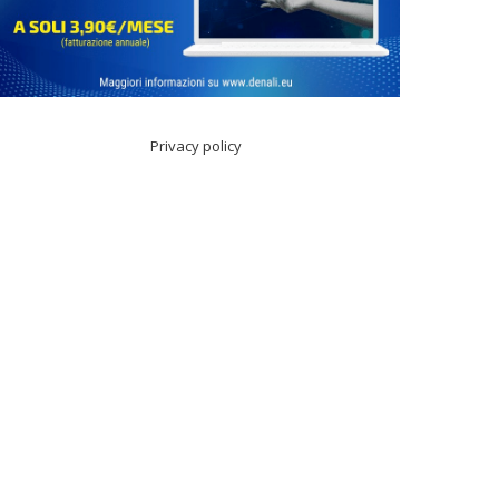
agne
icazione
,
do
Privacy policy
rzando
ità
nal
ng.
fia,
azioni
ti