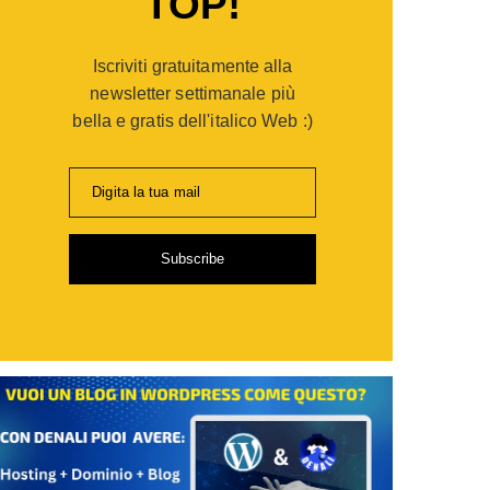
TOP!
er
opaganda:
Iscriviti gratuitamente alla
po
gie
newsletter settimanale più
bella e gratis dell'italico Web :)
ia
Digita la tua mail
i
Subscribe
de
sionisti
are
,
ti