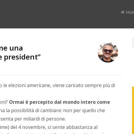
HO
me una
RUD
le president”
BAN
o le elezioni americane, viene caricato sempre più di
Divulg
oni?
Ormai è percepito dal mondo intero come
digital
 ha la possibilità di cambiare: non per quello che
#TEDx
speak
enta per miliardi di persone.
e
c Time) del 4 novembre, si sente abbastanza al
Co-