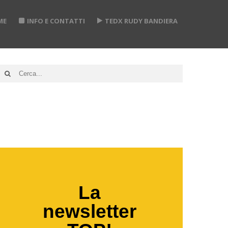
ME
INFO E CONTATTI
TEDX RUDY BANDIERA
Y
DIERA
atore
e,
La
er
newsletter