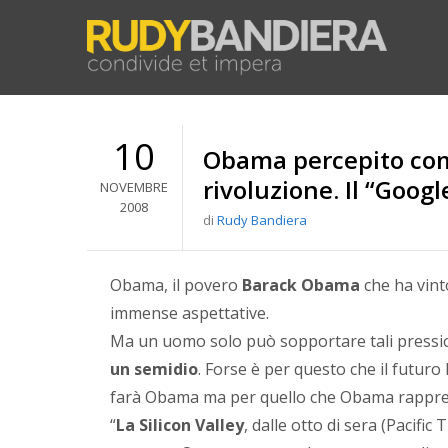
10
Obama percepito co
rivoluzione. Il “Goog
NOVEMBRE
2008
di
Rudy Bandiera
Obama, il povero
Barack Obama
che ha vint
immense aspettative.
Ma un uomo solo può sopportare tali pressi
un semidio
. Forse è per questo che il futuro
farà Obama ma per quello che Obama rappres
“
La Silicon Valley
, dalle otto di sera (Pacifi