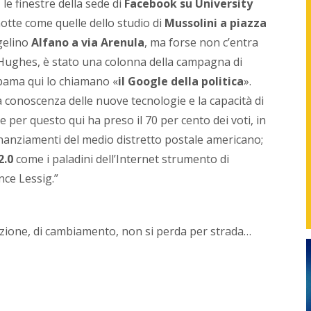
le finestre della sede di
Facebook su University
found
di
notte come quelle dello studio di
Mussolini a piazza
NetPr
gelino
Alfano a via Arenula
, ma forse non c’entra
svilup
strate
 Hughes, è stato una colonna della campagna di
in
Obama qui lo chiamano «
il Google della politica
».
sinerg
 conoscenza delle nuove tecnologie e la capacità di
con
i
 per questo qui ha preso il 70 per cento dei voti, in
vari
finanziamenti del medio distretto postale americano;
repart
delle
2.0
come i paladini dell’Internet strumento di
azien
nce Lessig.”
o
con
i
profes
azione, di cambiamento, non si perda per strada…
per
gener
nuovi
servizi
proget
e