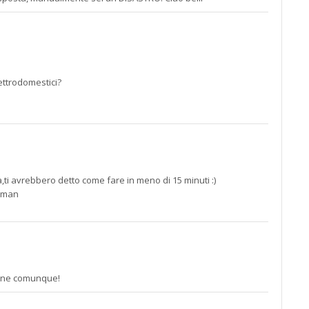
lettrodomestici?
a,ti avrebbero detto come fare in meno di 15 minuti :)
rgman
zione comunque!