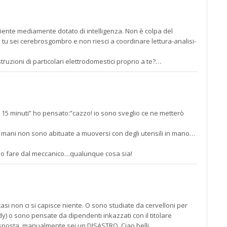
cliente mediamente dotato di intelligenza. Non è colpa del
se tu sei cerebrosgombro e non riesci a coordinare lettura-analisi-
truzioni di particolari elettrodomestici proprio a te?…
15 minuti” ho pensato:”cazzo! io sono sveglio ce ne metterò
mie mani non sono abituate a muoversi con degli utensili in mano…
cio fare dal meccanico…qualunque cosa sia!
casi non ci si capisce niente. O sono studiate da cervelloni per
y) o sono pensate da dipendenti inkazzati con il titolare
isposta, manualmente sei un DISASTRO. Ciao belli