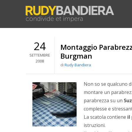
24
Montaggio Parabrez
Burgman
SETTEMBRE
2008
di
Rudy Bandiera
Non so se qualcuno di 
montare un parabrezz
parabrezza su un
Suz
complesse e stressanti
La scatola contiene
il
istruzioni.