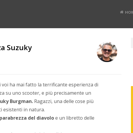
HO
za Suzuky
RUD
BAN
voi ha mai fatto la terrificante esperienza di
a su uno scooter, e più precisamente un
Divulg
uky Burgman.
Ragazzi, una delle cose più
digital
 esistenti in natura.
#TEDx
speak
 parabrezza del diavolo
e un libretto delle
e
Co-