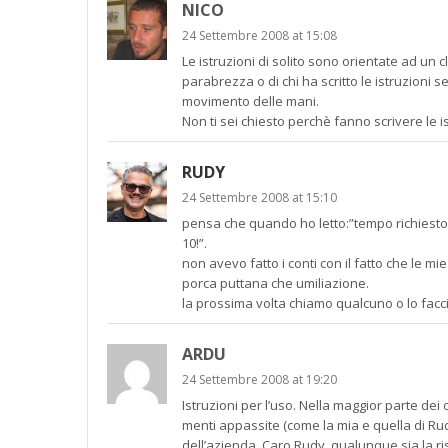
NICO
24 Settembre 2008 at 15:08
Le istruzioni di solito sono orientate ad un 
parabrezza o di chi ha scritto le istruzioni 
movimento delle mani.
Non ti sei chiesto perchè fanno scrivere le is
RUDY
24 Settembre 2008 at 15:10
pensa che quando ho letto:”tempo richiesto 
10!”.
non avevo fatto i conti con il fatto che le 
porca puttana che umiliazione.
la prossima volta chiamo qualcuno o lo fac
ARDU
24 Settembre 2008 at 19:20
Istruzioni per l’uso. Nella maggior parte dei 
menti appassite (come la mia e quella di Rud
dell’azienda. Caro Rudy, qualunque sia la r