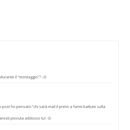
alla
pagin
contat
;)
 durante il “montaggio”? :-D
st ho pensato:”chi sarà mail il primo a farmi battute sulla
esti piovuta addosso tu! :-D