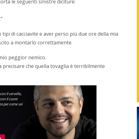
porta le seguenti sinistre diciture:
found
di
NetPr
.”
svilup
strate
in
ipi di cacciavite e aver perso più due ore della mia
sinerg
uscito a montarlo correttamente.
con
i
io peggior nemico.
vari
repart
a precisare che quella tovaglia è terribilmente
delle
azien
o
con
i
profes
per
gener
nuovi
servizi
proget
e