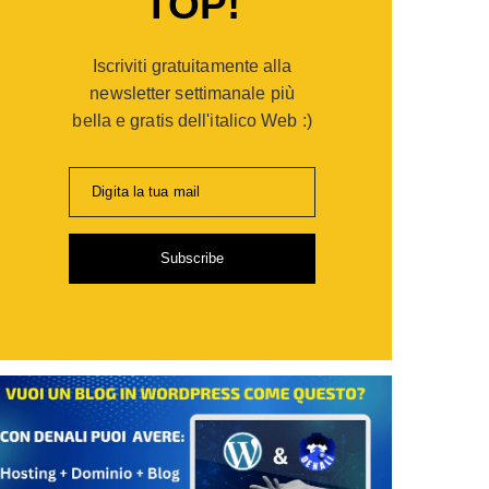
TOP!
er
opaganda:
Iscriviti gratuitamente alla
po
gie
newsletter settimanale più
bella e gratis dell'italico Web :)
ia
Digita la tua mail
i
Subscribe
de
sionisti
are
,
ti