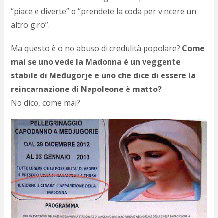
p
“piace e diverte” o “prendete la coda per vincere un
c
altro giro”.
;)
Ma questo è o no abuso di credulità popolare?
Come
mai se uno vede la Madonna è un veggente
stabile di Međugorje e uno che dice di essere la
reincarnazione di Napoleone è matto?
No dico, come mai?