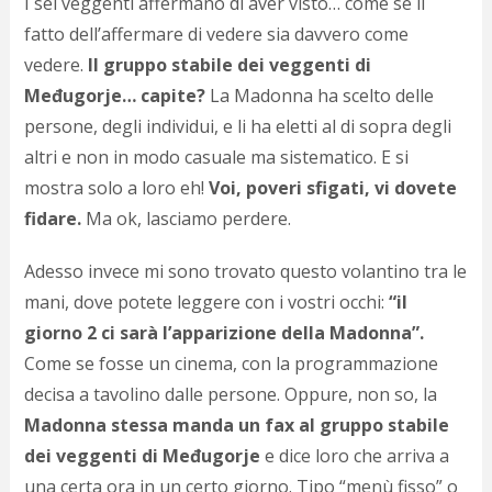
I sei veggenti affermano di aver visto… come se il
c
d
fatto dell’affermare di vedere sia davvero come
c
vedere.
Il gruppo stabile dei veggenti di
o
c
Međugorje… capite?
La Madonna ha scelto delle
e
persone, degli individui, e li ha eletti al di sopra degli
r
altri e non in modo casuale ma sistematico. E si
l
d
mostra solo a loro eh!
Voi, poveri sfigati, vi dovete
b
fidare.
Ma ok, lasciamo perdere.
o
d
p
Adesso invece mi sono trovato questo volantino tra le
b
mani, dove potete leggere con i vostri occhi:
“il
P
giorno 2 ci sarà l’apparizione della Madonna”.
l
m
Come se fosse un cinema, con la programmazione
b
decisa a tavolino dalle persone. Oppure, non so, la
i
e
Madonna stessa manda un fax al gruppo stabile
c
dei veggenti di Međugorje
e dice loro che arriva a
v
una certa ora in un certo giorno. Tipo “menù fisso” o
a