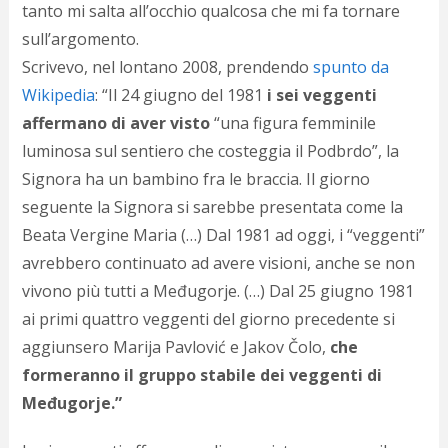
tanto mi salta all’occhio qualcosa che mi fa tornare
d
N
sull’argomento.
s
Scrivevo, nel lontano 2008, prendendo
spunto da
s
i
Wikipedia
: “Il 24 giugno del 1981
i sei veggenti
s
affermano di aver visto
“una figura femminile
c
luminosa sul sentiero che costeggia il Podbrdo”, la
i
v
Signora ha un bambino fra le braccia. Il giorno
r
seguente la Signora si sarebbe presentata come la
d
a
Beata Vergine Maria (…) Dal 1981 ad oggi, i “veggenti”
o
avrebbero continuato ad avere visioni, anche se non
c
vivono più tutti a Međugorje. (…) Dal 25 giugno 1981
i
p
ai primi quattro veggenti del giorno precedente si
p
aggiunsero Marija Pavlović e Jakov Čolo,
che
g
n
formeranno il gruppo stabile dei veggenti di
s
Međugorje.”
p
e