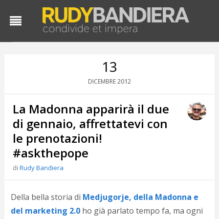
13
2012
DICEMBRE
La Madonna apparirà il due
di gennaio, affrettatevi con
le prenotazioni!
#askthepope
D
d
di
Rudy Bandiera
#
s
e
Della bella storia di
Medjugorje, della Madonna e
C
del marketing 2.0
ho già parlato tempo fa, ma ogni
f