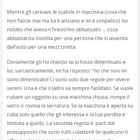
d
N
Mentre gli caricavo le scatole in macchina (cosa che
s
non faccio mai ma lui è anziano e mi è simpatico) ho
s
notato che aveva il finestrino abbassato….. cosa
i
s
abbastanza insolita per una persona che si assenta
c
dall’auto per una mezz’oretta.
i
v
r
Ovviamente gli ho chiesto se si fosse dimenticato e
d
lui, sarcasticamente, mi ha risposto: “no che non mi
a
sono dimenticato! Ci sono solo due regole per vivere
o
c
sereni. Una è che il ladro va sempre facilitato. Se vuole
i
rubare un oggetto su una macchina chiusa, rompe il
p
p
vetro o rovina la serratura. Se la macchina è aperta lui
g
ruba solo quello che gli interessa e la tua perdita è
n
limitata a quello. La seconda regola é: parti dal
s
p
presupposto che sono tutti culattoni! Se qualcuno ti
e