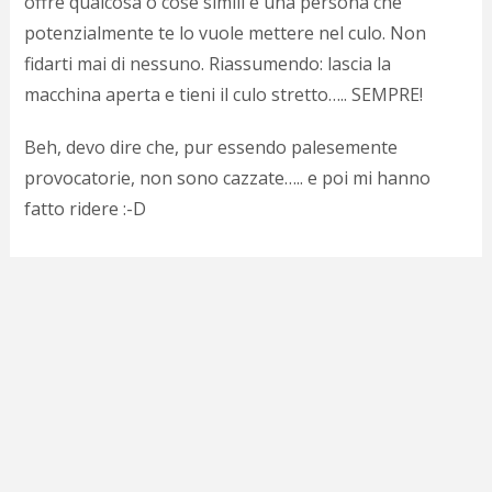
offre qualcosa o cose simili è una persona che
c
d
potenzialmente te lo vuole mettere nel culo. Non
c
fidarti mai di nessuno. Riassumendo: lascia la
o
macchina aperta e tieni il culo stretto….. SEMPRE!
c
e
r
Beh, devo dire che, pur essendo palesemente
l
provocatorie, non sono cazzate….. e poi mi hanno
d
b
fatto ridere :-D
o
d
p
b
P
l
m
b
i
e
c
v
a