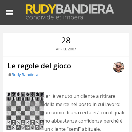
28
2007
APRILE
Le regole del gioco
di
Rudy Bandiera
D
Ieri è venuto un cliente a ritirare
d
della merce nel posto in cui lavoro:
#
un uomo di una certa età con il quale
s
e
ho abbastanza confidenza perchè è
C
un cliente “semi” abituale.
f