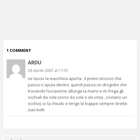
p
c
;)
1 COMMENT
ARDU
28 Aprile 2007 at 17:01
se lascio la macchina aperta , il primo stronzo che
passa ci sputa dentro. quindi passa un drogolini che
trovando l’occasione allunga la mano e mi frega gli
occhiali da sole.(sono da sole e da vista , costano un
occhio). io la chiudo e tengo le kiappe sempre strette.
ciao belli