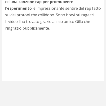
ed
una canzone rap per promuovere
d
N
l’esperimento
: è impressionante sentire del rap fatto
s
su dei protoni che collidono. Sono bravi sti ragazzi…
s
Il video l’ho trovato grazie al mio amico Gillo che
i
s
ringrazio pubblicamente.
c
i
v
r
d
a
o
c
i
p
p
g
n
s
p
e