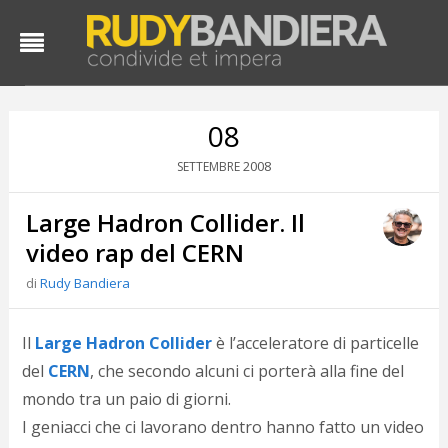
08
2008
SETTEMBRE
Large Hadron Collider. Il
video rap del CERN
di
Rudy Bandiera
D
d
Il
Large Hadron Collider
è l’acceleratore di particelle
#
del
CERN
, che secondo alcuni ci porterà alla fine del
s
mondo tra un paio di giorni.
e
C
I geniacci che ci lavorano dentro hanno fatto un video
f