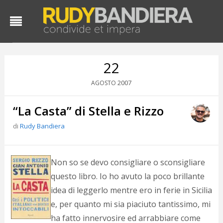
22
2007
AGOSTO
“La Casta” di Stella e Rizzo
di
Rudy Bandiera
D
Non so se devo consigliare o sconsigliare
d
questo libro. Io ho avuto la poco brillante
#
idea di leggerlo mentre ero in ferie in Sicilia
s
e
e, per quanto mi sia piaciuto tantissimo, mi
C
ha fatto innervosire ed arrabbiare come
f