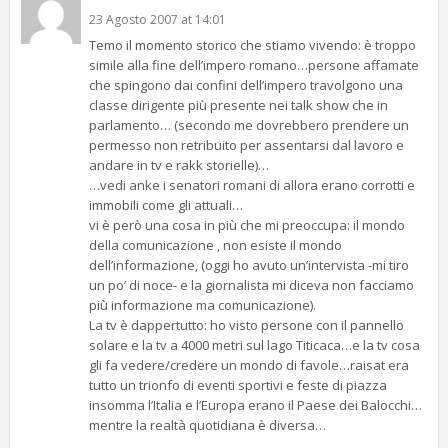
23 Agosto 2007 at 14:01
Temo il momento storico che stiamo vivendo: è troppo
simile alla fine dell’impero romano…persone affamate
che spingono dai confini dell’impero travolgono una
classe dirigente più presente nei talk show che in
parlamento… (secondo me dovrebbero prendere un
permesso non retribuito per assentarsi dal lavoro e
andare in tv e rakk storielle)…
…vedi anke i senatori romani di allora erano corrotti e
immobili come gli attuali…
vi è però una cosa in più che mi preoccupa: il mondo
della comunicazione , non esiste il mondo
dell’informazione, (oggi ho avuto un’intervista -mi tiro
un po’ di noce- e la giornalista mi diceva non facciamo
più informazione ma comunicazione).
La tv è dappertutto: ho visto persone con il pannello
solare e la tv a 4000 metri sul lago Titicaca…e la tv cosa
gli fa vedere/credere un mondo di favole…raisat era
tutto un trionfo di eventi sportivi e feste di piazza
insomma l’Italia e l’Europa erano il Paese dei Balocchi…
mentre la realtà quotidiana è diversa…