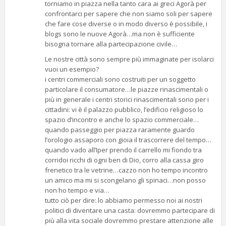
torniamo in piazza nella tanto cara ai greci Agorà per
confrontarci per sapere che non siamo soli per sapere
che fare cose diverse o in modo diverso è possibile, i
blogs sono le nuove Agorà…ma non è sufficiente
bisogna tornare alla partecipazione civile…
Le nostre città sono sempre più immaginate per isolarci
vuoi un esempio?
i centri commerciali sono costruiti per un soggetto
particolare il consumatore…le piazze rinascimentali o
più in generale i centri storici rinascimentali sono per i
cittadini: vi è il palazzo pubblico, l’edificio religioso lo
spazio d’incontro e anche lo spazio commerciale…
quando passeggio per piazza raramente guardo
l’orologio assaporo con gioia il trascorrere del tempo…
quando vado all’Iper prendo il carrello mi fiondo tra
corridoi ricchi di ogni ben di Dio, corro alla cassa giro
frenetico tra le vetrine…cazzo non ho tempo incontro
un amico ma mi si scongelano gli spinaci…non posso
non ho tempo e via…
tutto ciò per dire: lo abbiamo permesso noi ai nostri
politici di diventare una casta: dovremmo partecipare di
più alla vita sociale dovremmo prestare attenzione alle