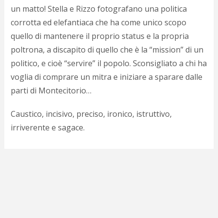
d
un matto! Stella e Rizzo fotografano una politica
N
corrotta ed elefantiaca che ha come unico scopo
s
quello di mantenere il proprio status e la propria
s
i
poltrona, a discapito di quello che è la “mission” di un
s
politico, e cioè “servire” il popolo. Sconsigliato a chi ha
c
i
voglia di comprare un mitra e iniziare a sparare dalle
v
parti di Montecitorio…
r
d
Caustico, incisivo, preciso, ironico, istruttivo,
a
o
irriverente e sagace.
c
i
p
p
g
n
s
p
e