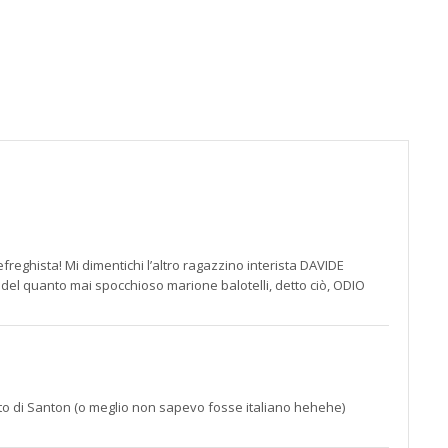
alla
pagin
contat
;)
eghista! Mi dimentichi l’altro ragazzino interista DAVIDE
 del quanto mai spocchioso marione balotelli, detto ciò, ODIO
ato di Santon (o meglio non sapevo fosse italiano hehehe)