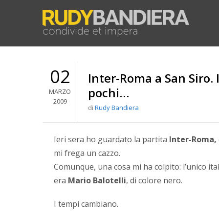
02
Inter-Roma a San Siro. 
pochi…
MARZO
2009
di
Rudy Bandiera
Ieri sera ho guardato la partita
Inter-Roma,
mi frega un cazzo.
Comunque, una cosa mi ha colpito: l’unico it
era
Mario Balotelli
, di colore nero.
I tempi cambiano.