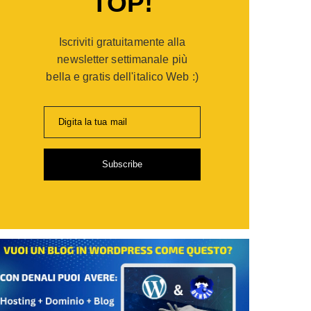
TOP!
er
opaganda:
Iscriviti gratuitamente alla
po
gie
newsletter settimanale più
bella e gratis dell'italico Web :)
ia
Digita la tua mail
i
Subscribe
de
sionisti
are
,
ti