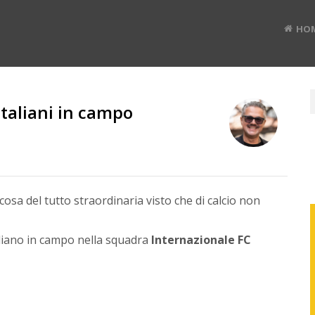
HO
Italiani in campo
RUD
BAN
cosa del tutto straordinaria visto che di calcio non
Divulg
aliano in campo nella squadra
Internazionale FC
digital
#TEDx
speak
e
Co-