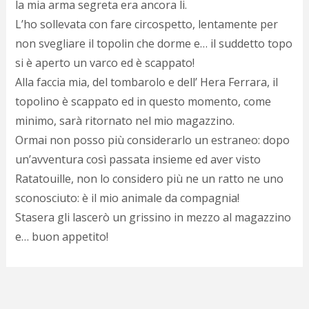
la mia arma segreta era ancora li.
d
N
L’ho sollevata con fare circospetto, lentamente per
s
non svegliare il topolin che dorme e… il suddetto topo
s
si è aperto un varco ed è scappato!
i
s
Alla faccia mia, del tombarolo e dell’ Hera Ferrara, il
c
topolino è scappato ed in questo momento, come
i
v
minimo, sarà ritornato nel mio magazzino.
r
Ormai non posso più considerarlo un estraneo: dopo
d
un’avventura così passata insieme ed aver visto
a
o
Ratatouille, non lo considero più ne un ratto ne uno
c
sconosciuto: è il mio animale da compagnia!
i
p
Stasera gli lascerò un grissino in mezzo al magazzino
p
e… buon appetito!
g
n
s
p
e