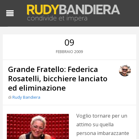
09
2009
FEBBRAIO
Grande Fratello: Federica
Rosatelli, bicchiere lanciato
ed eliminazione
di
Rudy Bandiera
D
d
#
Voglio tornare per un
s
attimo su quella
e
C
persona imbarazzante
f