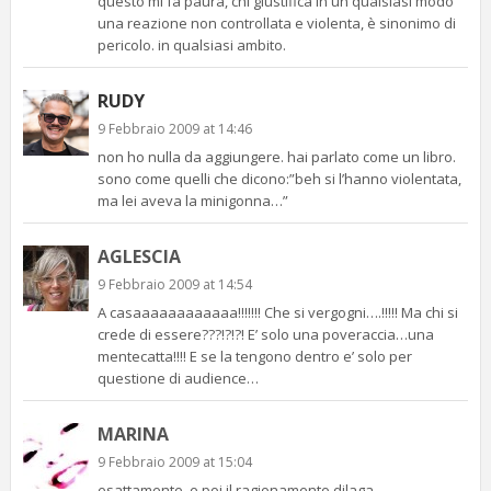
questo mi fa paura, chi giustifica in un qualsiasi modo
una reazione non controllata e violenta, è sinonimo di
pericolo. in qualsiasi ambito.
RUDY
9 Febbraio 2009 at 14:46
non ho nulla da aggiungere. hai parlato come un libro.
sono come quelli che dicono:”beh si l’hanno violentata,
ma lei aveva la minigonna…”
AGLESCIA
9 Febbraio 2009 at 14:54
A casaaaaaaaaaaaa!!!!!!! Che si vergogni….!!!!! Ma chi si
crede di essere???!?!?! E’ solo una poveraccia…una
mentecatta!!!! E se la tengono dentro e’ solo per
questione di audience…
MARINA
9 Febbraio 2009 at 15:04
esattamente, e poi il ragionamento dilaga…