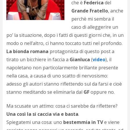
che è
Federica
del
d
N
Grande Fratello
, anche
s
perchè mi sembra il
s
caso di alleggerire un
i
s
po’ la situazione, dopo i fatti di questi giorni che, in un
c
modo o nell’altro, ci hanno toccato tutti nel profondo.
i
v
La bionda romana
protagonista di questo post a
r
tirato un bicchiere in faccia a
Gianluca
(
video
), il
d
napoletano non particolarmente brillante presente
a
o
nella casa, a causa di uno scatto di nervosismo:
c
adesso gli autori stanno riflettendo sul da farsi e cioè
i
p
stanno meditando se eliminarla dal
GF
oppure no.
p
g
Ma scusate un attimo: cosa ci sarebbe da riflettere?
n
Una così la si caccia via e basta
.
s
p
Spiegatemi una cosa: uno
bestemmia in TV
e viene
e