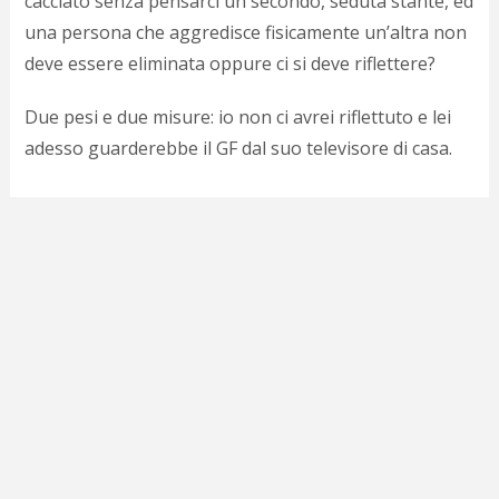
cacciato senza pensarci un secondo, seduta stante, ed
c
d
una persona che aggredisce fisicamente un’altra non
c
deve essere eliminata oppure ci si deve riflettere?
o
c
Due pesi e due misure: io non ci avrei riflettuto e lei
e
r
adesso guarderebbe il GF dal suo televisore di casa.
l
d
b
o
d
p
b
P
l
m
b
i
e
c
v
a