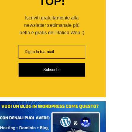
TOP!
er
opaganda:
Iscriviti gratuitamente alla
po
gie
newsletter settimanale più
bella e gratis dell'italico Web :)
ia
Digita la tua mail
i
Subscribe
de
sionisti
are
,
ti