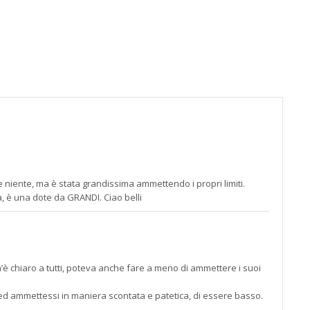
alla
pagin
contat
;)
 niente, ma è stata grandissima ammettendo i propri limiti.
 è una dote da GRANDI. Ciao belli
’è chiaro a tutti, poteva anche fare a meno di ammettere i suoi
ed ammettessi in maniera scontata e patetica, di essere basso.