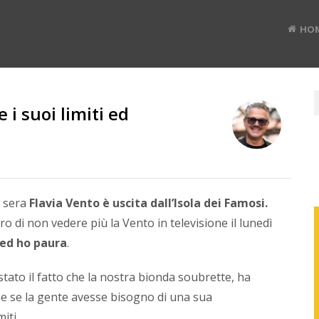
HO
i suoi limiti ed
RUD
BAN
i sera
Flavia Vento è uscita dall’Isola dei Famosi.
o di non vedere più la Vento in televisione il lunedì
Divulg
 ed ho paura
.
digital
#TEDx
stato il fatto che la nostra bionda soubrette, ha
speak
e
e se la gente avesse bisogno di una sua
Co-
iti.