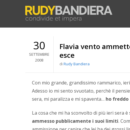
30
Flavia vento ammette 
esce
SETTEMBRE
2008
di
Rudy Bandiera
Con mio grande, grandissimo rammarico, ier
Adesso io mi sento svuotato, perchè il pensier
sera, mi paralizza e mi spaventa…
ho freddo
La cosa che mi ha sconvolto di più ieri sera è 
ammesso pubblicamente i suoi limiti
. Com
ammissione per capire che lei ha dei grossi lim