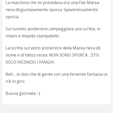
La macchina che mi precedeva era una Fiat Marea
d
N
nera disgustasamente sporca. Spaventosamente
s
sporca.
s
i
Sul lunotto posteriore campeggiava una scritta, in
s
c
chiaro e limpido stampatello.
i
v
La scritta sul vetro posteriore della Marea nera (di
r
d
nome e di fatto) recita: NON SONO SPORCA….STO
a
SOLO FACENDO I FANGHI.
o
c
Beh….io dico che di gente con una fervente fantasia ce
i
p
n’è in giro.
p
g
Buona giornata :-)
n
s
p
e