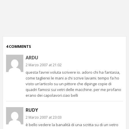
p
c
;)
4 COMMENTS
ARDU
2 Marzo 2007 at 21:02
questa l’avrei voluta scrivere io. adoro chi ha fantasia,
come taglierei le mani a chi scrive lavami. tempo fa ho
visto un’articolo su un pittore che dipinge copie di
quadri famosi sui vetri delle macchine. per me profano
erano dei capolavori.ciao belli
RUDY
2 Marzo 2007 at 23:03
è bello vedere la banalità di una scritta su di un vetro