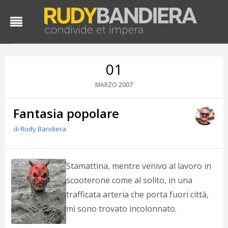
01
2007
MARZO
Fantasia popolare
di
Rudy Bandiera
D
Stamattina, mentre venivo al lavoro in
d
scooterone come al solito, in una
#
trafficata arteria che porta fuori città,
s
e
mi sono trovato incolonnato.
C
f