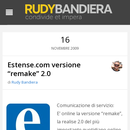
16
2009
NOVEMBRE
Estense.com versione
“remake” 2.0
di
Rudy Bandiera
D
d
#
Comunicazione di servizio:
s
E’ online la versione “remake”,
e
la realise 2.0 del più
C
f
importante quotidiano online