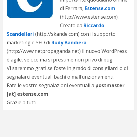
d
di Ferrara,
Estense.com
N
s
(http://www.estense.com).
s
Creato da
Riccardo
i
Scandellari
(http://skande.com) con il supporto
s
c
marketing e SEO di
Rudy Bandiera
i
(http://www.netpropaganda.net) il nuovo WordPress
v
r
è agile, veloce ma si presume non privo di bug.
d
Vi saremmo grati se foste in grado di consigliarci o di
a
segnalarci eventuali bachi o malfunzionamenti
.
o
c
Fate le vostre segnalazioni eventuali a
postmaster
i
[at] estense.com
p
p
Grazie a tutti
g
n
s
p
e