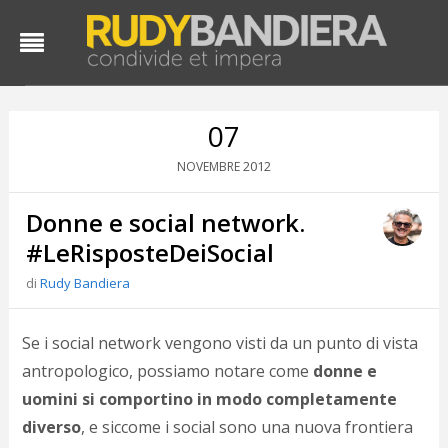
07
2012
NOVEMBRE
Donne e social network.
#LeRisposteDeiSocial
di
Rudy Bandiera
D
d
Se i social network vengono visti da un punto di vista
#
antropologico, possiamo notare come
donne e
s
uomini si comportino in modo completamente
e
C
diverso
, e siccome i social sono una nuova frontiera
f