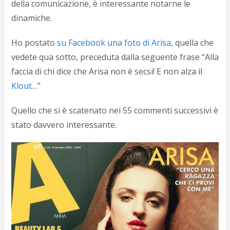
della comunicazione, è interessante notarne le
d
N
dinamiche
.
s
s
Ho postato
su Facebook una foto di Arisa
, quella che
i
vedete qua sotto, preceduta dalla seguente frase “Alla
s
c
faccia di chi dice che Arisa non è secsi! E non alza il
i
Klout
…”
v
r
d
Quello che si è scatenato nei 55 commenti successivi è
a
stato davvero interessante.
o
c
i
p
p
g
n
s
p
e