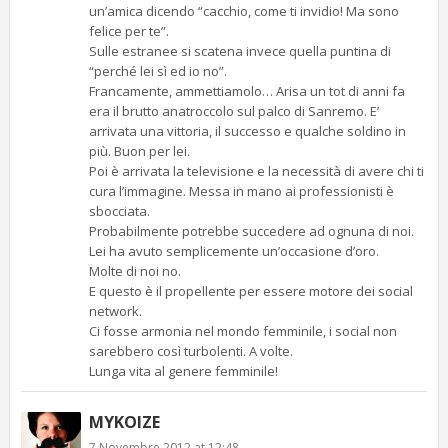
un’amica dicendo “cacchio, come ti invidio! Ma sono
felice per te”.
Sulle estranee si scatena invece quella puntina di
“perché lei sì ed io no”.
Francamente, ammettiamolo… Arisa un tot di anni fa
era il brutto anatroccolo sul palco di Sanremo. E’
arrivata una vittoria, il successo e qualche soldino in
più. Buon per lei.
Poi è arrivata la televisione e la necessità di avere chi ti
cura l’immagine. Messa in mano ai professionisti è
sbocciata.
Probabilmente potrebbe succedere ad ognuna di noi.
Lei ha avuto semplicemente un’occasione d’oro.
Molte di noi no.
E questo è il propellente per essere motore dei social
network.
Ci fosse armonia nel mondo femminile, i social non
sarebbero così turbolenti. A volte.
Lunga vita al genere femminile!
MYKOIZE
7 Novembre 2012 at 12:48