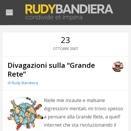
23
2007
OTTOBRE
Divagazioni sulla “Grande
Rete”
di
Rudy Bandiera
D
d
Nelle mie incaute e malsane
#
digressioni mentali, mi trovo spesso
s
a pensare alla Grande Rete, a quell’
e
C
internet che sta rivoluzionando il
f