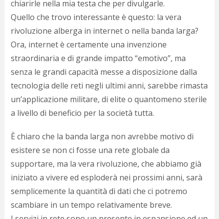
c
chiarirle nella mia testa che per divulgarle.
d
Quello che trovo interessante è questo: la vera
c
rivoluzione alberga in internet o nella banda larga?
o
c
Ora, internet è certamente una invenzione
e
straordinaria e di grande impatto “emotivo”, ma
r
l
senza le grandi capacità messe a disposizione dalla
d
tecnologia delle reti negli ultimi anni, sarebbe rimasta
b
un’applicazione militare, di elite o quantomeno sterile
o
d
a livello di beneficio per la società tutta.
p
b
È chiaro che la banda larga non avrebbe motivo di
P
l
esistere se non ci fosse una rete globale da
m
supportare, ma la vera rivoluzione, che abbiamo già
b
iniziato a vivere ed esploderà nei prossimi anni, sarà
i
e
semplicemente la quantità di dati che ci potremo
c
scambiare in un tempo relativamente breve.
v
a
I servizi in rete sono un presente in espansione ed un