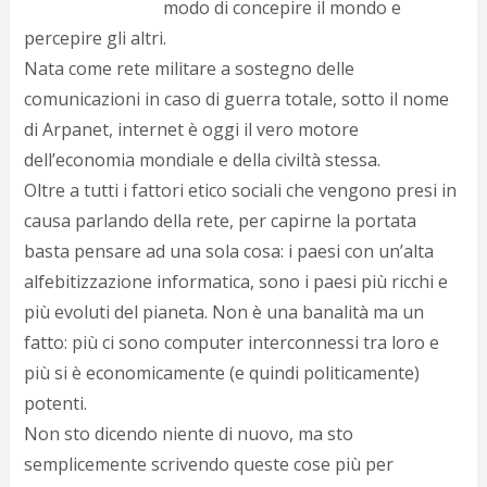
modo di concepire il mondo e
d
N
percepire gli altri.
s
Nata come rete militare a sostegno delle
s
comunicazioni in caso di guerra totale, sotto il nome
i
s
di Arpanet, internet è oggi il vero motore
c
dell’economia mondiale e della civiltà stessa.
i
v
Oltre a tutti i fattori etico sociali che vengono presi in
r
causa parlando della rete, per capirne la portata
d
basta pensare ad una sola cosa: i paesi con un’alta
a
o
alfebitizzazione informatica, sono i paesi più ricchi e
c
più evoluti del pianeta. Non è una banalità ma un
i
p
fatto: più ci sono computer interconnessi tra loro e
p
più si è economicamente (e quindi politicamente)
g
potenti.
n
s
Non sto dicendo niente di nuovo, ma sto
p
semplicemente scrivendo queste cose più per
e