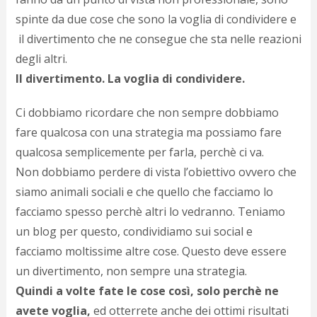
c
d
spinte da due cose che sono la voglia di condividere e
c
il divertimento che ne consegue che sta nelle reazioni
o
degli altri.
c
e
Il divertimento. La voglia di condividere.
r
l
Ci dobbiamo ricordare che non sempre dobbiamo
d
b
fare qualcosa con una strategia ma possiamo fare
o
qualcosa semplicemente per farla, perchè ci va.
d
Non dobbiamo perdere di vista l’obiettivo ovvero che
p
b
siamo animali sociali e che quello che facciamo lo
P
facciamo spesso perchè altri lo vedranno. Teniamo
l
m
un blog per questo, condividiamo sui social e
b
facciamo moltissime altre cose. Questo deve essere
i
un divertimento, non sempre una strategia.
e
c
Quindi a volte fate le cose così, solo perchè ne
v
avete voglia,
ed otterrete anche dei ottimi risultati
a