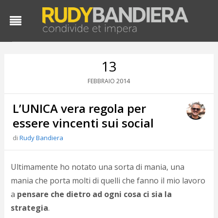
13
2014
FEBBRAIO
L’UNICA vera regola per
essere vincenti sui social
di
Rudy Bandiera
D
d
Ultimamente ho notato una sorta di mania, una
#
mania che porta molti di quelli che fanno il mio lavoro
s
a
pensare che dietro ad ogni cosa ci sia la
e
C
strategia
.
f