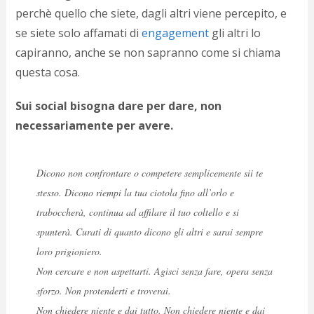
p
perchè quello che siete, dagli altri viene percepito, e
c
se siete solo affamati di
engagement
gli altri lo
;)
capiranno, anche se non sapranno come si chiama
questa cosa.
Sui social bisogna dare per dare, non
necessariamente per avere.
Dicono non confrontare o competere semplicemente sii te
stesso. Dicono riempi la tua ciotola fino all’orlo e
traboccherà, continua ad affilare il tuo coltello e si
spunterà. Curati di quanto dicono gli altri e sarai sempre
loro prigioniero.
Non cercare e non aspettarti. Agisci senza fare, opera senza
sforzo. Non protenderti e troverai.
Non chiedere niente e dai tutto. Non chiedere niente e dai