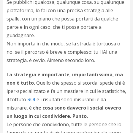
Se pubblichi qualcosa, qualunque cosa, su qualunque
d
N
piattaforma, lo fai con una precisa strategia alle
s
spalle, con un piano che possa portarti da qualche
s
parte e in ogni caso, che ti possa portare a
i
s
guadagnare.
c
Non importa in che modo, se la strada è tortuosa o
i
v
no, se il percorso è breve e complesso: tu HAI una
r
strategia, è ovvio. Almeno secondo loro.
d
a
La strategia è importante, importantissima, ma
o
c
non è tutto.
Quello che spesso si scorda, specie chi è
i
iper-specializzato e fa un mestiere in cui le statistiche,
p
p
il fottuto
ROI
e i risultati sono misurabili e da
g
misurare, è
che cosa sono davvero i social ovvero
n
un luogo in cui condividere. Punto.
s
p
Le persone che condividono, tutte le persone che lo
e
fanno da un punto di vista non professionale, sono