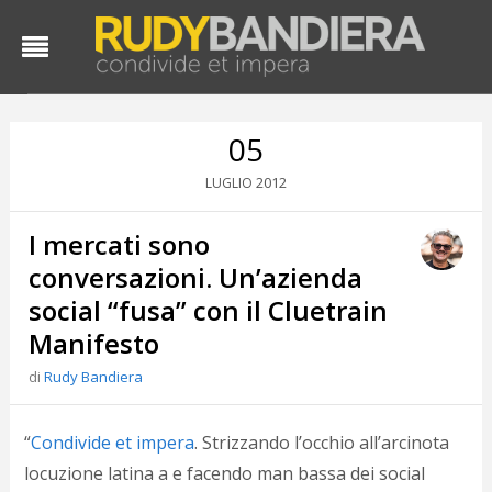
05
2012
LUGLIO
I mercati sono
conversazioni. Un’azienda
social “fusa” con il Cluetrain
Manifesto
D
d
di
Rudy Bandiera
#
s
e
“
Condivide et impera
. Strizzando l’occhio all’arcinota
C
locuzione latina a e facendo man bassa dei social
f