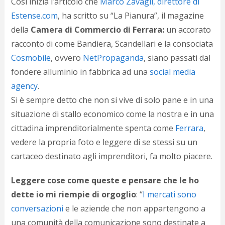
Così inizia l’articolo che
Marco Zavagli, direttore di
c
d
Estense.com
, ha scritto su “La Pianura”, il magazine
c
della
Camera di Commercio di Ferrara:
un accorato
o
c
racconto di come Bandiera, Scandellari e la consociata
e
Cosmobile
, ovvero
NetPropaganda
, siano passati dal
r
fondere alluminio in fabbrica ad una
social media
l
d
agency
.
b
Si è sempre detto che non si vive di solo pane e in una
o
d
situazione di stallo economico come la nostra e in una
p
cittadina imprenditorialmente spenta come
Ferrara
,
b
vedere la propria foto e leggere di se stessi su un
P
l
cartaceo destinato agli imprenditori, fa molto piacere.
m
b
Leggere cose come queste e pensare che le ho
i
e
dette io mi riempie di orgoglio
: “
I mercati sono
c
conversazioni
e le aziende che non appartengono a
v
una comunità della comunicazione sono destinate a
a