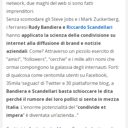
network, due maghi del web si sono fatti
d
N
imprenditori.
s
Senza scomodare gli Steve Jobs e i Mark Zuckerberg
,
s
i
i ferraresi
Rudy Bandiera e
Riccardo Scandellari
s
hanno
applicato la scienza della condivisione su
c
internet alla diffusione di brand e notizie
i
v
aziendali
. Come? Attraverso un piccolo esercito di
r
“amici”, “followers”, “cerchie” e i mille altri nomi che
d
a
ormai compongono la galassia degli internauti. Forti
o
di qualcosa come centomila utenti su Facebook,
c
35mila ‘seguaci’ di Twitter e 30 piattaforme blog, a
i
p
Bandiera e Scandellari basta schioccare le dita
p
perché il rumore dei loro pollici si senta in mezza
g
n
Italia
. L’enorme potenzialità del “
condivide et
s
impera
” è diventata un’azienda…”
p
e