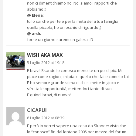
non ci dimentichiamo no! Noi siamo i rapporti che
abbiamo :)
@ Elena
:
tu lo sai che per te e per la metà della tua famiglia,
quella piccola, ho un occhio di riguardo ;)
@ ardu
:
forse un giorno saremo in galera! :D
WISH AKA MAX
5 Luglio 2012 at 19:18
E bravi! Skande lo conosco meno, te un po’ di più. Mi
piace come ragioni, mi piace quello che fai e come lo fai.
E ho sempre grande stima di chi si mette in gioco e
sfrutta le opportunità, mettendoci tanto di suo.
E quindi bravi, di nuovo!
CICAPUI
6 Luglio 2012 at 08:39
E però io vorrei sapere una cosa da Skande: visto che
lo “conosco” fin dal lontano 2005 per mezzo del forum