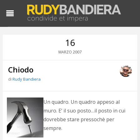
16
2007
MARZO
Chiodo
di
Rudy Bandiera
D
Un quadro. Un quadro appeso al
d
muro. E’ il suo posto…il posto in cui
#
dovrebbe stare pressochè per
s
e
sempre.
C
f