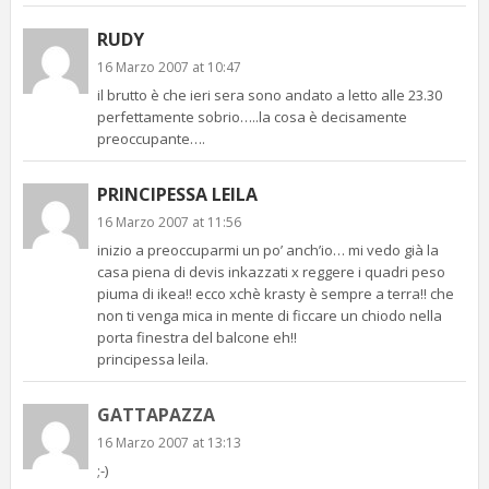
RUDY
16 Marzo 2007 at 10:47
il brutto è che ieri sera sono andato a letto alle 23.30
perfettamente sobrio…..la cosa è decisamente
preoccupante….
PRINCIPESSA LEILA
16 Marzo 2007 at 11:56
inizio a preoccuparmi un po’ anch’io… mi vedo già la
casa piena di devis inkazzati x reggere i quadri peso
piuma di ikea!! ecco xchè krasty è sempre a terra!! che
non ti venga mica in mente di ficcare un chiodo nella
porta finestra del balcone eh!!
principessa leila.
GATTAPAZZA
16 Marzo 2007 at 13:13
;-)