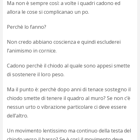
Ma non è sempre così: a volte i quadri cadono ed
d
N
allora le cose si complicanao un po.
s
s
Perchè lo fanno?
i
s
Non credo abbiano coscienza e quindi escluderei
c
i
l’animismo in cornice.
v
r
Cadono perchè il chiodo al quale sono appesi smette
d
a
di sostenere il loro peso.
o
c
Ma il punto è: perchè dopo anni di tenace sostegno il
i
chiodo smette di tenere il quadro al muro? Se non c’è
p
p
nessun urto o vibrazione particolare ci deve essere
g
dell’altro.
n
s
p
Un movimento lentissimo ma continuo della testa del
e
chiodo verso il basso? Se è così il movimento deve