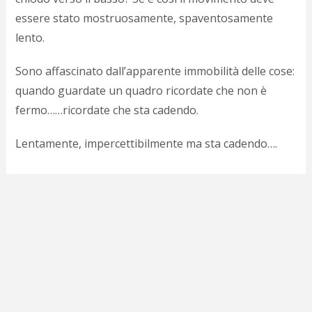
c
essere stato mostruosamente, spaventosamente
d
c
lento.
o
c
Sono affascinato dall’apparente immobilità delle cose:
e
r
quando guardate un quadro ricordate che non è
l
fermo……ricordate che sta cadendo.
d
b
Lentamente, impercettibilmente ma sta cadendo….
o
d
p
b
P
l
m
b
i
e
c
v
a