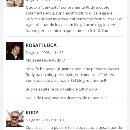
Quoto o “perkuoto” sonoramente Rudy e quoto
solamente Ardu, sono anch’io stufo di galleggiare…
L’unico sollievo mi arriva dal vento che fanno i mei “2 di
agosto” quando leggo certi
Blog
. Anche oggi le idee
hanno perso contro la spossatezza 0 a 10. Yao
ROSATI LUCA
5 Agosto 2008 at 14:57
Mò saaaaalve Rudy :D
Poco fa ho avuto l’illuminazione e ho pensato “sicuro
Rudy ha un blog personale, vediamo com’è” ehehe e
sono passato a salutarti! Bel blog comunque!!
Buona estate (e buon caldo a tutti noi) :D
Saluti da Luca, sindaco di Vasto.Blogolandia :P
RUDY
5 Agosto 2008 at 15:10
Ciao Luca! mi fa piacere tu sia passato…passa quando