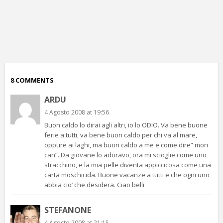
p
c
;)
8 COMMENTS
ARDU
4 Agosto 2008 at 19:56
Buon caldo lo dirai agli altri, io lo ODIO. Va bene buone
ferie a tutti, va bene buon caldo per chi va al mare,
oppure ai laghi, ma buon caldo a me e come dire” mori
can”. Da giovane lo adoravo, ora mi scioglie come uno
stracchino, e la mia pelle diventa appiccicosa come una
carta moschicida. Buone vacanze a tutti e che ogni uno
abbia cio’ che desidera. Ciao belli
STEFANONE
4 Agosto 2008 at 21:15