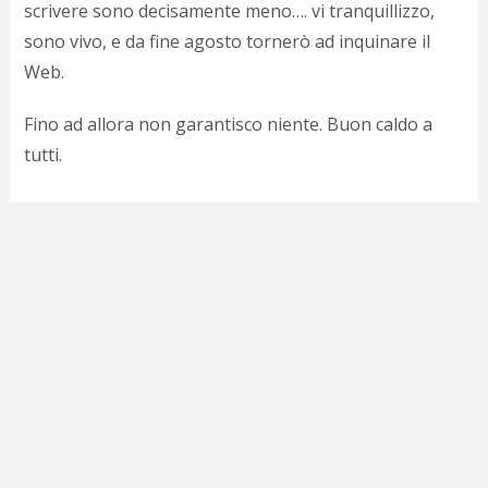
scrivere sono decisamente meno…. vi tranquillizzo,
d
N
sono vivo, e da fine agosto tornerò ad inquinare il
s
Web.
s
i
Fino ad allora non garantisco niente. Buon caldo a
s
c
tutti.
i
v
r
d
a
o
c
i
p
p
g
n
s
p
e