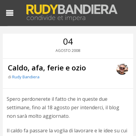
04
2008
AGOSTO
Caldo, afa, ferie e ozio
di
Rudy Bandiera
D
Spero perdonerete il fatto che in queste due
d
settimane, fino al 18 agosto per intenderci, il blog
#
non sarà molto aggiornato.
s
e
C
Il caldo fa passare la voglia di lavorare e le idee su cui
f