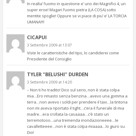
In realta’ l’uomo in questione e’ uno dei Magnifici 4, un
super eroe! Magari l’uomo pietra (LA COSA) sotto
mentite spoglie! Oppure se vi piace di piu’ e’ LA TORCIA
UMANA!!!!
CICAPUI
3 Settembre 2009 at 13:07
Viste le caratteristiche del tipo, lo candiderei come
Presidente del Consiglio
TYLER "BELUSHI" DURDEN
3 Settembre 2009 at 14:20
– Non ti ho tradito! Dico sul serio, non è stata colpa
mia…Ero rimasto senza benzina…avevo una gomma a
terra…non avevo i soldi per prendere il taxi…la tintoria
non mi aveva riportato il tight…c’era il funerale di mia
madre…era crollata la casaaaa…c’è stato un
terremotooo…una tremenda inondazioneeee…le
cavalletteeee…non è stata colpa miaaaa…lo giuro su
Dio!