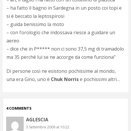
p
– ha fatto il bagno in Sardegna in un posto coi topi e
c
si è beccato la leptospirosi
;)
– guida benissimo la moto
– con l’orologio che indossava riesce a guidare un
aereo
– dice che in P***** non ci sono 37,5 mg di tramadolo
ma 35 perché lui se ne accorge da come funziona”
Di persone così ne esistono pochissime al mondo,
una era Gino, uno è
Chuk Norris
e pochissimi altri…
4 COMMENTS
AGLESCIA
3 Settembre 2009 at 10:22