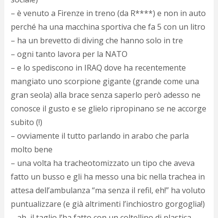
c
d
– è venuto a Firenze in treno (da R****) e non in auto
c
perché ha una macchina sportiva che fa 5 con un litro
o
– ha un brevetto di diving che hanno solo in tre
c
e
– ogni tanto lavora per la NATO
r
– e lo spediscono in IRAQ dove ha recentemente
l
d
mangiato uno scorpione gigante (grande come una
b
gran seola) alla brace senza saperlo però adesso ne
o
conosce il gusto e se glielo ripropinano se ne accorge
d
p
subito (!)
b
– ovviamente il tutto parlando in arabo che parla
P
l
molto bene
m
– una volta ha tracheotomizzato un tipo che aveva
b
fatto un busso e gli ha messo una bic nella trachea in
i
e
attesa dell’ambulanza “ma senza il refil, eh!” ha voluto
c
puntualizzare (e già altrimenti l’inchiostro gorgoglia!)
v
a
– ah, il taglio l’ha fatto con un coltellino di plastica