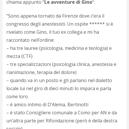
chiama appunto “
Le avventure di Gino
“:
d
N
s
“Sono appena tornato da Firenze dove c’era il
s
congresso degli anestesisti. Un ospite ****** si è
i
rivelato come Gino, il tuo ex collega e mi ha
s
c
raccontato nell’ordine
:
i
– ha tre lauree (psicologia, medicina e teologia) e
v
r
mezza (CTF)
d
– tre specializzazioni (psicologia clinica, anestesia e
a
rianimazione, terapia del dolore)
o
c
– quando va in un posto e gli parlano nel dialetto
i
locale lui nel giro di dieci minuti lo impara e parla
p
p
come loro
g
– è amico intimo di D’Alema, Bertinotti
n
– è stato Consigliere comunale a Como per AN e da
s
p
un’altra parte per Rifondazione (però è della destra
e
sociale)