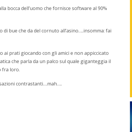
found
lla bocca dell’uomo che fornisce software al 90%
di
NetPr
svilup
strate
io di bue che da del cornuto all’asino…..insomma: fai
in
sinerg
con
i
 ai prati giocando con gli amici e non appiccicato
vari
matica che parla da un palco sul quale giganteggia il
repart
delle
 fra loro.
azien
o
sazioni contrastanti….mah…..
con
i
profes
per
gener
nuovi
servizi
proget
e