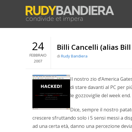
24
Billi Cancelli (alias Bil
FEBBRAIO
di
Rudy Bandiera
2007
Il nostro zio d’America Gates
di stare davanti al PC per p
le gozzoviglie del week end.
Dice, sempre il nostro pata
crescere sfruttando solo i 5 sensi messi a dis
ad una certa età, danno una percezione deviat