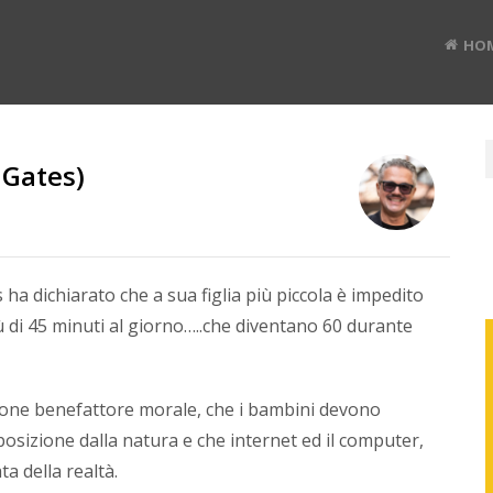
HO
l Gates)
RUD
BAN
 ha dichiarato che a sua figlia più piccola è impedito
iù di 45 minuti al giorno…..che diventano 60 durante
Divulg
digital
tone benefattore morale, che i bambini devono
#TEDx
speak
posizione dalla natura e che internet ed il computer,
e
a della realtà.
Co-