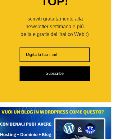
TOP!
er
opaganda:
Iscriviti gratuitamente alla
po
gie
newsletter settimanale più
bella e gratis dell'italico Web :)
ia
Digita la tua mail
i
Subscribe
de
sionisti
are
,
ti