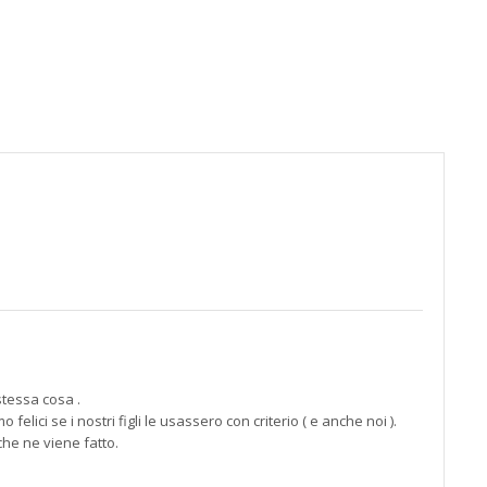
alla
pagin
contat
;)
tessa cosa .
elici se i nostri figli le usassero con criterio ( e anche noi ).
che ne viene fatto.