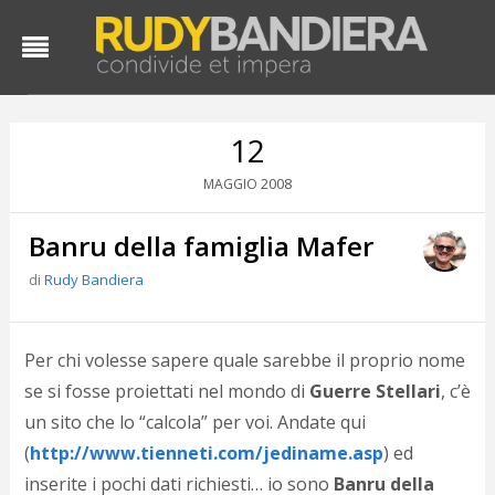
12
2008
MAGGIO
Banru della famiglia Mafer
di
Rudy Bandiera
D
Per chi volesse sapere quale sarebbe il proprio nome
d
se si fosse proiettati nel mondo di
Guerre Stellari
, c’è
#
un sito che lo “calcola” per voi. Andate qui
s
e
(
http://www.tienneti.com/jediname.asp
) ed
C
inserite i pochi dati richiesti… io sono
Banru della
f