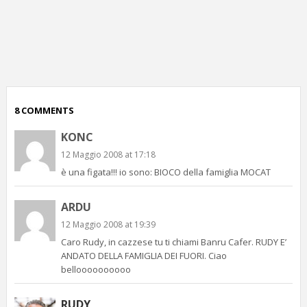
p
c
;)
8 COMMENTS
KONC
12 Maggio 2008 at 17:18
è una figata!!! io sono: BIOCO della famiglia MOCAT
ARDU
12 Maggio 2008 at 19:39
Caro Rudy, in cazzese tu ti chiami Banru Cafer. RUDY E’
ANDATO DELLA FAMIGLIA DEI FUORI. Ciao
belloooooooooo
RUDY