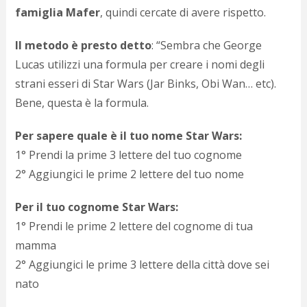
d
famiglia Mafer
, quindi cercate di avere rispetto.
N
s
Il metodo è presto detto
: “Sembra che George
s
Lucas utilizzi una formula per creare i nomi degli
i
s
strani esseri di Star Wars (Jar Binks, Obi Wan… etc).
c
Bene, questa è la formula.
i
v
r
Per sapere quale è il tuo nome Star Wars:
d
1° Prendi la prime 3 lettere del tuo cognome
a
2° Aggiungici le prime 2 lettere del tuo nome
o
c
i
Per il tuo cognome Star Wars:
p
1° Prendi le prime 2 lettere del cognome di tua
p
g
mamma
n
2° Aggiungici le prime 3 lettere della città dove sei
s
nato
p
e