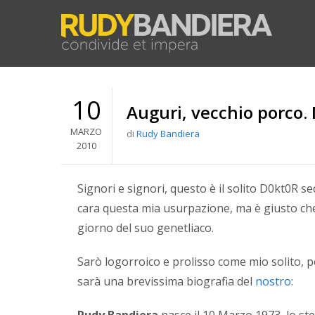
10
Auguri, vecchio porco. 
MARZO
di
Rudy Bandiera
2010
Signori e signori, questo è il solito D0kt0R s
cara questa mia usurpazione, ma è giusto che
giorno del suo genetliaco.
Sarò logorroico e prolisso come mio solito, 
sarà una brevissima biografia
del
nostro
:
Rudy Bandiera
nasce il 10 Marzo 1973, lo st