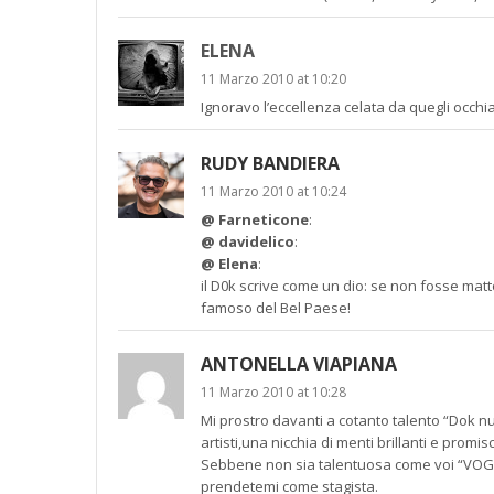
ELENA
11 Marzo 2010 at 10:20
Ignoravo l’eccellenza celata da quegli occhia
RUDY BANDIERA
11 Marzo 2010 at 10:24
@ Farneticone
:
@ davidelico
:
@ Elena
:
il D0k scrive come un dio: se non fosse matt
famoso del Bel Paese!
ANTONELLA VIAPIANA
11 Marzo 2010 at 10:28
Mi prostro davanti a cotanto talento “Dok nu
artisti,una nicchia di menti brillanti e prom
Sebbene non sia talentuosa come voi “VOGLI
prendetemi come stagista.