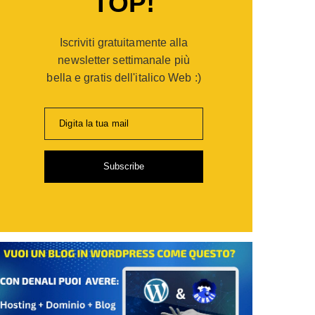
TOP!
er
opaganda:
Iscriviti gratuitamente alla
po
gie
newsletter settimanale più
bella e gratis dell'italico Web :)
ia
Digita la tua mail
i
Subscribe
de
sionisti
are
,
ti