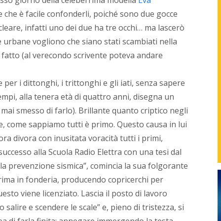
found
e che è facile confonderli, poiché sono due gocce
di
NetPr
leare, infatti uno dei due ha tre occhi… ma lascerò
svilup
de urbane vogliono che siano stati scambiati nella
strate
in
è fatto (al verecondo scrivente poteva andare
sinerg
con
er i dittonghi, i trittonghi e gli iati, senza sapere
i
vari
mpi, alla tenera età di quattro anni, disegna un
repart
i smesso di farlo). Brillante quanto criptico negli
delle
azien
, come sappiamo tutti è primo. Questo causa in lui
o
 divora con inusitata voracità tutti i primi,
con
uccesso alla Scuola Radio Elettra con una tesi dal
i
profes
nella prevenzione sismica”, comincia la sua folgorante
per
rima in fonderia, producendo copricerchi per
gener
nuovi
esto viene licenziato. Lascia il posto di lavoro
servizi
alire e scendere le scale” e, pieno di tristezza, si
proget
dea di farla finita: annegare immergendo la testa
e