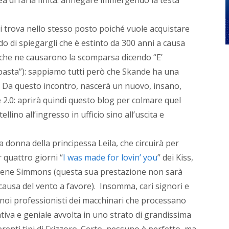
camp
di
i trova nello stesso posto poiché vuole acquistare
comun
online
o di spiegargli che è estinto da 300 anni a causa
crean
o che ne causarono la scomparsa dicendo “E’
e
asta”): sappiamo tutti però che Skande ha una
raffo
l’ident
 Da questo incontro, nascerà un nuovo, insano,
di
è 2.0: aprirà quindi questo blog per colmare quel
brand
o
llino all’ingresso in ufficio sino all’uscita e
di
perso
donna della principessa Leila, che circuirà per
brandi
Per
 quattro giorni “
I was made for lovin’ you
” dei Kiss,
la
 Gene Simmons (questa sua prestazione non sarà
mia
biogra
causa del vento a favore). Insomma, cari signori e
inform
 noi professionisti dei macchinari che processano
e
iva e geniale avvolta in uno strato di grandissima
contat
vai...
renti tipi di Frizzoro. Certo, nessuno è perfetto, ma