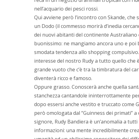
nell’acquario dei pesci rossi.
Qui avviene però l’incontro con Skande, che s
un Dodo (il commesso morirà d’inedia cercand
dei nuovi abitanti del continente Australian
buonissimo: ne mangiamo ancora uno e poi b
smodata tendenza allo shopping compulsivo.
interesse del nostro Rudy a tutto quello che 
grande vuoto che c’è tra la timbratura del carte
diventerà ricco e famoso.
Oppure grasso. Conoscerà anche quella santa 
stanchezza cantandole ininterrottamente per
dopo essersi anche vestito e truccato come
però omologata dal “Guinness dei primati” a 
signore, Rudy Bandiera è un’anomalia a tutti
informazioni: una mente incredibilmente creat
umanità ed un abilissimo conoscitore dei diffe