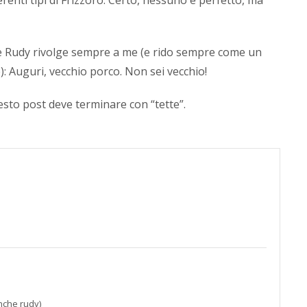
alla
pagin
contat
;)
he Rudy rivolge sempre a me (e rido sempre come un
: Auguri, vecchio porco. Non sei vecchio!
esto post deve terminare con “tette”.
nche rudy)