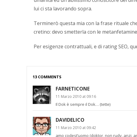
lui ci sta lavorando sopra.
Terminerò questa mia con la frase rituale c
cretino: devo smetterla con le metanfetamine)
Per esigenze contrattuali, e di rating SEO, qu
13 COMMENTS
FARNETICONE
11 Marzo 2010 at 09:16
Il Dok è sempre il Dok… (tette)
DAVIDELICO
11 Marzo 2010 at 09:42
amo codest’uomo (doktor, non rudy. anzi, a