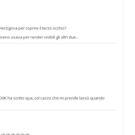
rzigova per coprire il terzo occhio?
seno usava per render visibili gli altri due…
l D0K ha scritto qua, col cazzo che mi prende lassù quando
uri ahahahahahah