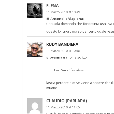
ELENA
11 Marzo 2010 at 10:49
@ Antonella Viapiana
:
Una sola domanda:che fondotinta usa Eva He
questo lo ignoro ma so per certo quale reggi
RUDY BANDIERA
11 Marzo 2010 at 10:58
giovanna gallo
ha scritto:
Che Dio vi benedica!
lascia perdere dio! Se viene a sapere che i
muoio!
CLAUDIO (PARLAPA)
11 Marzo 2010 at 11:05
DOK è unico e inimitabile,anche negli aug