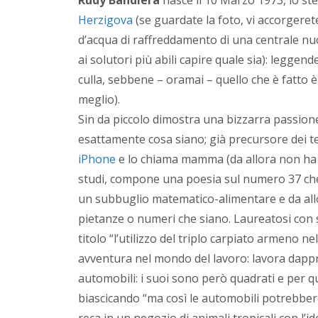
Herzigova
(se guardate la foto, vi accorgeret
d’acqua di raffreddamento di una centrale nuc
ai solutori più abili capire quale sia): leggen
culla, sebbene – oramai – quello che è fatto 
meglio).
Sin da piccolo dimostra una bizzarra passione p
esattamente cosa siano; già precursore dei te
iPhone
e lo chiama mamma (da allora non ha ma
studi, compone una poesia sul numero 37 che
un subbuglio matematico-alimentare e da allora
pietanze o numeri che siano. Laureatosi con s
titolo “l’utilizzo del triplo carpiato armeno 
avventura nel mondo del lavoro: lavora dapp
automobili: i suoi sono però quadrati e per qu
biascicando “ma così le automobili potrebbero s
reca in un negozio di animali tropicali con l’i