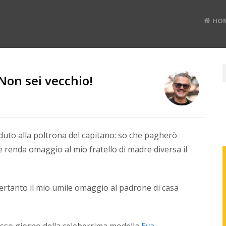
HO
Non sei vecchio!
RUD
BAN
eduto alla poltrona del capitano: so che pagherò
 renda omaggio al mio fratello di madre diversa il
Divulg
digital
pertanto il mio umile omaggio al padrone di casa
#TEDx
speak
e
Co-
esso giorno della celeberrima modella
Eva