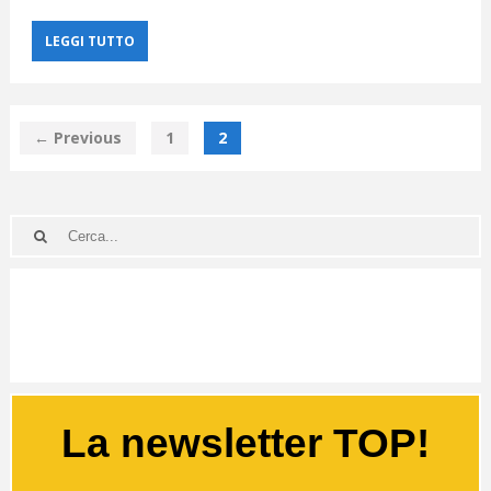
LEGGI TUTTO
← Previous
1
2
La newsletter TOP!