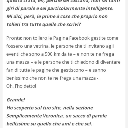
questo ci sta, eh, perché sei toscana, non fai tanti
c
d
giri di parole e sei particolarmente intelligente.
c
Mi dici, però, le prime 3 cose che proprio non
o
tolleri tra tutte quelle che scrivi?
c
e
r
Pronta: non tollero le Pagina Facebook gestite come
l
fossero una vetrina, le persone che ti invitano agli
d
b
eventi che sono a 500 km da te – e non te ne frega
o
una mazza – e le persone che ti chiedono di diventare
d
fan di tutte le pagine che gestiscono – e sanno
p
b
benissimo che non te ne frega una mazza -.
P
Oh, l’ho detto!
l
m
b
Grande!
i
Ho scoperto sul tuo sito, nella sezione
e
Semplicemente Veronica, un sacco di parole
c
v
bellissime su quello che ami e che sei.
a