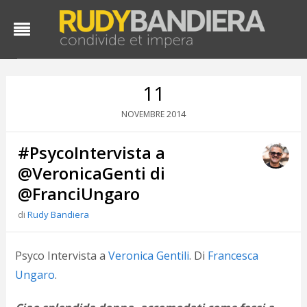
11
2014
NOVEMBRE
#PsycoIntervista a
@VeronicaGenti di
@FranciUngaro
di
Rudy Bandiera
D
d
#
Psyco Intervista a
Veronica Gentili
. Di
Francesca
s
Ungaro
.
e
C
f