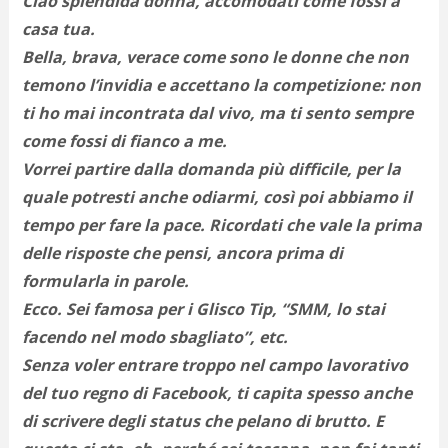
Ciao splendida donna, accomodati come fossi a
d
casa tua.
N
s
Bella, brava, verace come sono le donne che non
s
temono l’invidia e accettano la competizione: non
i
ti ho mai incontrata dal vivo, ma ti sento sempre
s
c
come fossi di fianco a me.
i
Vorrei partire dalla domanda più difficile, per la
v
r
quale potresti anche odiarmi, così poi abbiamo il
d
tempo per fare la pace. Ricordati che vale la prima
a
delle risposte che pensi, ancora prima di
o
c
formularla in parole.
i
Ecco. Sei famosa per i Glisco Tip, “SMM, lo stai
p
p
facendo nel modo sbagliato”, etc.
g
Senza voler entrare troppo nel campo lavorativo
n
del tuo regno di Facebook, ti capita spesso anche
s
p
di scrivere degli status che pelano di brutto. E
e