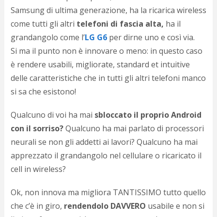
c
Samsung di ultima generazione, ha la ricarica wireless
d
c
come tutti gli altri
telefoni di fascia alta,
ha il
o
grandangolo come l’
LG G6
per dirne uno e così via.
c
Si ma il punto non è innovare o meno: in questo caso
e
r
è rendere usabili, migliorate, standard et intuitive
l
delle caratteristiche che in tutti gli altri telefoni manco
d
b
si sa che esistono!
o
d
Qualcuno di voi ha mai
sbloccato il proprio Android
p
con il sorriso?
Qualcuno ha mai parlato di processori
b
P
neurali se non gli addetti ai lavori? Qualcuno ha mai
l
apprezzato il grandangolo nel cellulare o ricaricato il
m
b
cell in wireless?
i
e
Ok, non innova ma migliora TANTISSIMO tutto quello
c
che c’è in giro,
rendendolo DAVVERO
usabile e non si
v
a