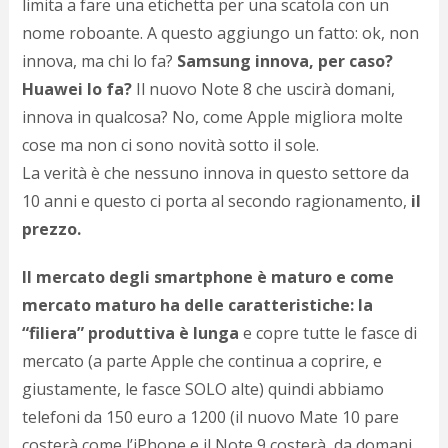
limita a fare una etichetta per una scatola con un
p
nome roboante. A questo aggiungo un fatto: ok, non
c
;)
innova, ma chi lo fa?
Samsung innova, per caso?
Huawei lo fa?
Il nuovo Note 8 che uscirà domani,
innova in qualcosa? No, come Apple migliora molte
cose ma non ci sono novità sotto il sole.
La verità è che nessuno innova in questo settore da
10 anni e questo ci porta al secondo ragionamento,
il
prezzo.
Il mercato degli smartphone è maturo e come
mercato maturo ha delle caratteristiche: la
“filiera” produttiva è lunga
e copre tutte le fasce di
mercato (a parte Apple che continua a coprire, e
giustamente, le fasce SOLO alte) quindi abbiamo
telefoni da 150 euro a 1200 (il nuovo Mate 10 pare
costerà come l’iPhone e il Note 9 costerà, da domani,