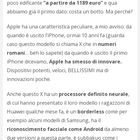
poco edificante
“a partire da 1189 euro”
e qua
d
N
abbiamo già il primo dato: costa un botto. Ma perché?
s
s
Apple ha una caratteristica peculiare, a mio avviso: da
i
quando è uscito l’iPhone, ormai 10 anni fa (guarda
s
c
caso questo modello si chiama X che in
numeri
i
romani
… beh lo sapete) da quando è uscito il primo
v
r
iPhone dicevamo,
Apple ha smesso di innovare.
d
Dispositivi potenti, veloci, BELLISSIMI ma di
a
innovazioni poche.
o
c
i
Anche questo X ha un
processore definito neurale
,
p
di cui hanno presentato il loro modello i ragazzoni di
p
g
Huawei qualche mese fa, è un
borderless
come per
n
esempio alcuni modelli di Samsung, ha il
s
riconoscimento facciale come Android
da almeno
p
e
due versioni a questa parte, è subbakuo come i