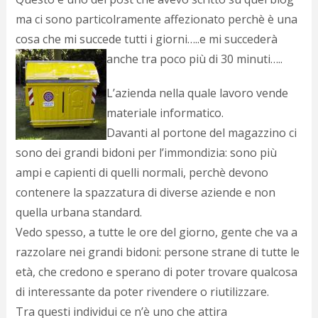
d
ma ci sono particolramente affezionato perchè è una
N
s
cosa che mi succede tutti i giorni…..e mi succederà
s
anche tra poco più di 30 minuti…..
i
s
L’azienda nella quale lavoro vende
c
i
materiale informatico.
v
Davanti al portone del magazzino ci
r
d
sono dei grandi bidoni per l’immondizia: sono più
a
ampi e capienti di quelli normali, perchè devono
o
contenere la spazzatura di diverse aziende e non
c
i
quella urbana standard.
p
Vedo spesso, a tutte le ore del giorno, gente che va a
p
g
razzolare nei grandi bidoni: persone strane di tutte le
n
età, che credono e sperano di poter trovare qualcosa
s
di interessante da poter rivendere o riutilizzare.
p
e
Tra questi individui ce n’è uno che attira