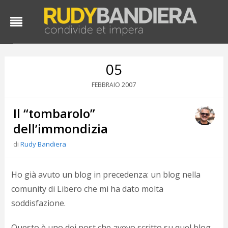
05
2007
FEBBRAIO
Il “tombarolo”
dell’immondizia
di
Rudy Bandiera
D
d
Ho già avuto un blog in precedenza: un blog nella
#
comunity di Libero che mi ha dato molta
s
soddisfazione.
e
C
f
Questo è uno dei post che avevo scritto su quel blog