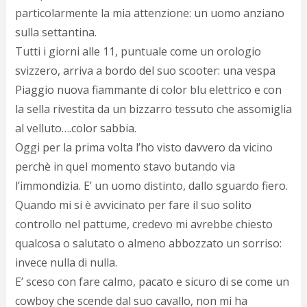
c
particolarmente la mia attenzione: un uomo anziano
d
c
sulla settantina.
o
Tutti i giorni alle 11, puntuale come un orologio
c
svizzero, arriva a bordo del suo scooter: una vespa
e
r
Piaggio nuova fiammante di color blu elettrico e con
l
la sella rivestita da un bizzarro tessuto che assomiglia
d
b
al velluto….color sabbia.
o
Oggi per la prima volta l’ho visto davvero da vicino
d
perchè in quel momento stavo butando via
p
b
l’immondizia. E’ un uomo distinto, dallo sguardo fiero.
P
Quando mi si è avvicinato per fare il suo solito
l
m
controllo nel pattume, credevo mi avrebbe chiesto
b
qualcosa o salutato o almeno abbozzato un sorriso:
i
invece nulla di nulla.
e
c
E’ sceso con fare calmo, pacato e sicuro di se come un
v
cowboy che scende dal suo cavallo, non mi ha
a