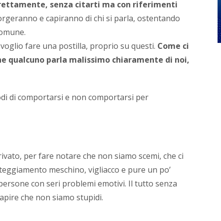
irettamente, senza citarti ma con riferimenti
camp
orgeranno e capiranno di chi si parla, ostentando
di
comun
 comune.
online
voglio fare una postilla, proprio su questi.
Come ci
crean
e
e qualcuno parla malissimo chiaramente di noi,
raffo
l’ident
di
odi di comportarsi e non comportarsi per
brand
o
di
perso
brandi
Per
privato, per fare notare che non siamo scemi, che ci
la
mia
atteggiamento meschino, vigliacco e pure un po’
biogra
persone con seri problemi emotivi. Il tutto senza
inform
apire che non siamo stupidi.
e
contat
vai...