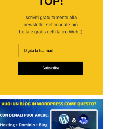
TOP!
er
opaganda:
Iscriviti gratuitamente alla
po
gie
newsletter settimanale più
bella e gratis dell'italico Web :)
ia
Digita la tua mail
i
Subscribe
de
sionisti
are
,
ti