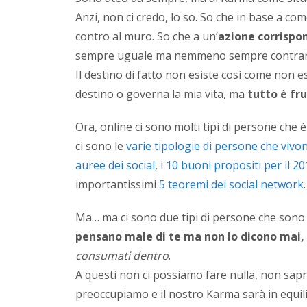
Anzi, non ci credo, lo so. So che in base a co
contro al muro. So che a un’
azione corrispo
sempre uguale ma nemmeno sempre contrar
Il destino di fatto non esiste così come non e
destino o governa la mia vita, ma
tutto è fru
Ora, online ci sono molti tipi di persone che 
ci sono le
varie tipologie di persone che vivon
auree dei social
, i
10 buoni propositi per il 2
importantissimi
5 teoremi dei social network
.
Ma… ma ci sono due tipi di persone che son
pensano male di te ma non lo dicono mai, 
consumati dentro
.
A questi non ci possiamo fare nulla, non sa
preoccupiamo e il nostro Karma sarà in equili