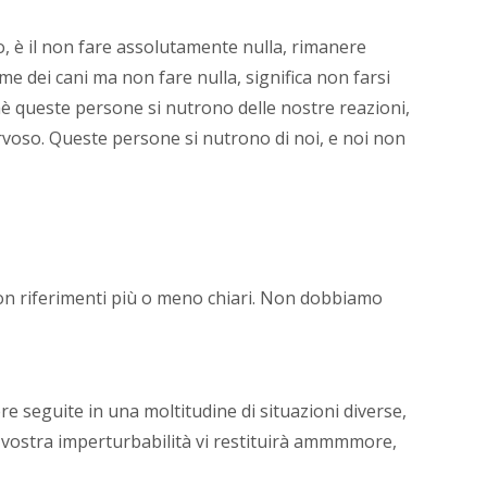
alla
pagin
o, è il non fare assolutamente nulla, rimanere
contat
me dei cani ma non fare nulla, significa non farsi
;)
hè queste persone si nutrono delle nostre reazioni,
rvoso. Queste persone si nutrono di noi, e noi non
n riferimenti più o meno chiari. Non dobbiamo
 seguite in una moltitudine di situazioni diverse,
a vostra imperturbabilità vi restituirà ammmmore,