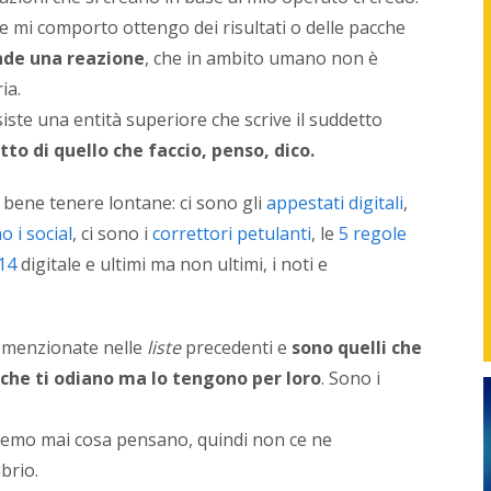
found
me mi comporto ottengo dei risultati o delle pacche
di
NetPr
nde una reazione
, che in ambito umano non è
svilup
ia.
strate
in
siste una entità superiore che scrive il suddetto
sinerg
tto di quello che faccio, penso, dico.
con
i
è bene tenere lontane: ci sono gli
appestati digitali
,
vari
repart
o i social
, ci sono i
correttori petulanti
, le
5 regole
delle
014
digitale e ultimi ma non ultimi, i noti e
azien
o
con
i
o menzionate nelle
liste
precedenti e
sono quelli che
profes
che ti odiano ma lo tengono per loro
. Sono i
per
gener
nuovi
premo mai cosa pensano, quindi non ce ne
servizi
proget
brio.
e