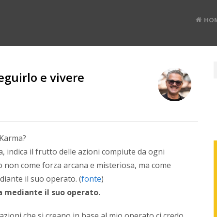
HO
guirlo e vivere
RUD
BAN
i Karma?
a, indica il frutto delle azioni compiute da ogni
Divulg
erò non come forza arcana e misteriosa, ma come
digital
iante il suo operato. (
fonte
)
#TEDx
speak
a mediante il suo operato.
e
Co-
ioni che si creano in base al mio operato ci credo.